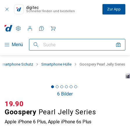
digitec
Zur App
Schneller finden und bestellen
Einstellungen
Kundenkonto
Vergleichslisten
Merklisten
Warenkorb
Navigation nach Kategorien
Menü
Suche
Smartphone Schutz
Smartphone Hülle
Goospery Pearl Jelly Series
6 Bilder
CHF
19.90
Goospery
Pearl Jelly Series
Apple iPhone 6 Plus, Apple iPhone 6s Plus