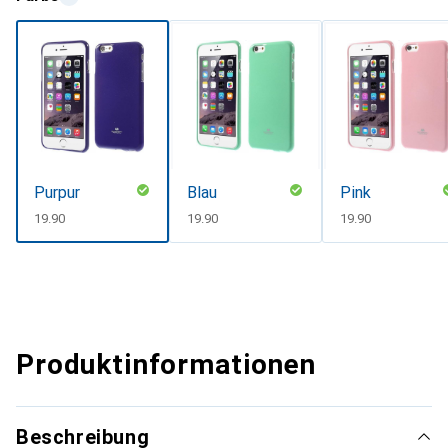
Purpur
Blau
Pink
CHF
19.90
CHF
19.90
CHF
19.90
Produktinformationen
Beschreibung