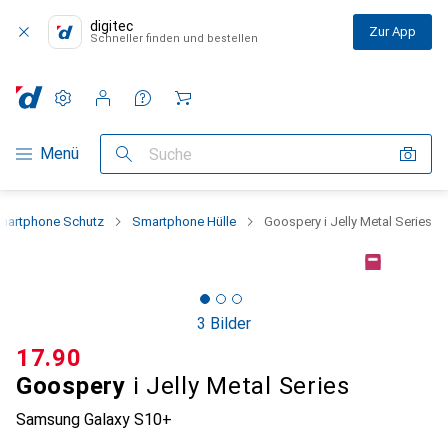
digitec
Zur App
Schneller finden und bestellen
Einstellungen
Kundenkonto
Vergleichslisten
Merklisten
Warenkorb
Navigation nach Kategorien
Menü
Suche
martphone Schutz
Smartphone Hülle
Goospery i Jelly Metal Series
3 Bilder
CHF
17.90
Goospery
i Jelly Metal Series
Samsung Galaxy S10+