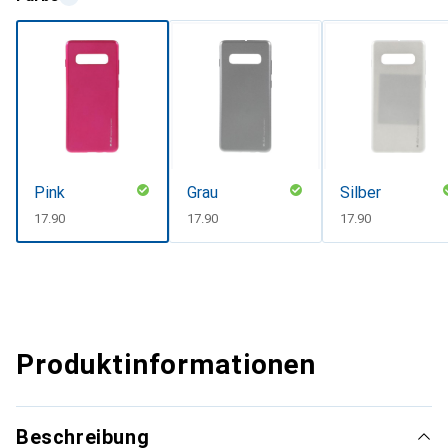
Pink
Grau
Silber
CHF
17.90
CHF
17.90
CHF
17.90
Produktinformationen
Beschreibung