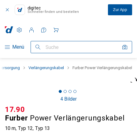
digitec
Zur App
Schneller finden und bestellen
Einstellungen
Kundenkonto
Vergleichslisten
Merklisten
Warenkorb
Navigation nach Kategorien
Menü
Suche
versorgung
Verlängerungskabel
Furber Power Verlängerungskabel
4 Bilder
CHF
17.90
Furber
Power Verlängerungskabel
10 m, Typ 12, Typ 13