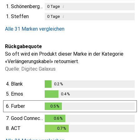
1.
Schönenberger
i
0
Tage
1.
Steffen
i
0
Tage
Alle 31 Marken vergleichen
Rückgabequote
So oft wird ein Produkt dieser Marke in der Kategorie
«Verlängerungskabel» retourniert.
Quelle: Digitec Galaxus
4.
Blank
0.2
%
0.2
%
5.
Emos
0.4
%
0.4
%
6.
Furber
0.5
%
0.5
%
7.
Good Connections
0.6
%
0.6
%
8.
ACT
0.7
%
0.7
%