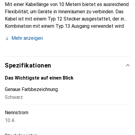
Mit einer Kabellänge von 10 Metern bietet es ausreichend
Flexibilität, um Geräte in Innenräumen zu verbinden. Das
Kabel ist mit einem Typ 12 Stecker ausgestattet, der in
Kombination mit einem Typ 13 Ausgang verwendet wird.
Es ist für den Einsatz in geschützten Innenbereichen
Mehr anzeigen
konzipiert und bietet eine Nennstromstärke von 10
Ampere. Die Konstruktion aus Kunststoff sorgt für eine
robuste und langlebige Nutzung. Das Kabel verfügt über
einen integrierten Berührungsschutz, der zusätzliche
Spezifikationen
Sicherheit bietet. Es ist eine praktische Wahl für alle, die
eine sichere und effektive Möglichkeit suchen, ihre
Das Wichtigste auf einen Blick
elektrischen Geräte zu betreiben.
Genaue Farbbezeichnung
Schwarz
Nennstrom
10 A