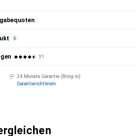
g
kgabequoten
ukt
6
ngen
31
24 Monate Garantie (Bring-In)
Garantierichtlinien
ergleichen