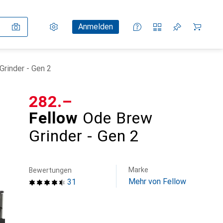
Einstellungen
Kundenkonto
Vergleichslisten
Merklisten
Warenkorb
Anmelden
Grinder - Gen 2
CHF
282.–
Fellow
Ode Brew
Grinder - Gen 2
Marke
Bewertungen
Mehr von Fellow
31