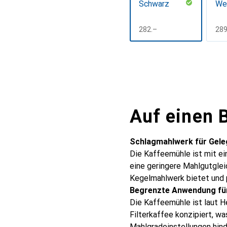
Schwarz
We
CHF
282.–
CH
289
Mehr anzeigen
Auf einen B
Schlagmahlwerk für Gele
Die Kaffeemühle ist mit e
eine geringere Mahlgutglei
Kegelmahlwerk bietet und p
Begrenzte Anwendung für
Die Kaffeemühle ist laut H
Filterkaffee konzipiert, w
Mahlgradeinstellungen hind