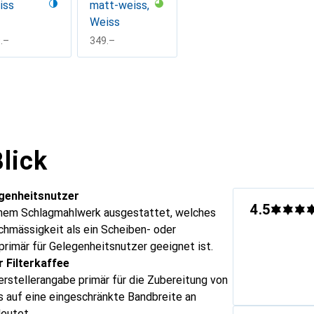
iss
matt-weiss,
Weiss
F
.–
CHF
349.–
lick
genheitsnutzer
4.5
inem Schlagmahlwerk ausgestattet, welches
chmässigkeit als ein Scheiben- oder
rimär für Gelegenheitsnutzer geeignet ist.
 Filterkaffee
erstellerangabe primär für die Zubereitung von
as auf eine eingeschränkte Bandbreite an
eutet.