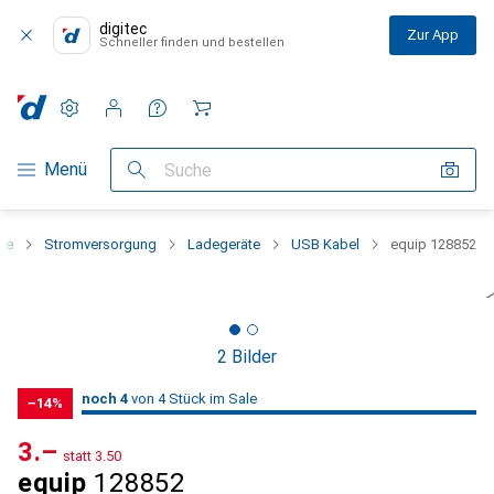
digitec
Zur App
Schneller finden und bestellen
Einstellungen
Kundenkonto
Vergleichslisten
Merklisten
Warenkorb
Navigation nach Kategorien
Menü
Suche
rie
Stromversorgung
Ladegeräte
USB Kabel
equip 128852
2 Bilder
4
4
noch 4
/ 4
/ 4 im Sale
von 4 Stück im Sale
−14%
CHF
3.–
statt
CHF
3.50
equip
128852