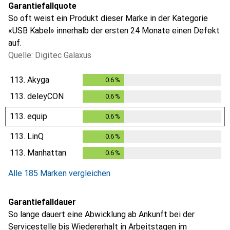
Garantiefallquote
So oft weist ein Produkt dieser Marke in der Kategorie
«USB Kabel» innerhalb der ersten 24 Monate einen Defekt
auf.
Quelle: Digitec Galaxus
113.
Akyga
0.6
%
0.6
%
113.
deleyCON
0.6
%
0.6
%
113.
equip
0.6
%
0.6
%
113.
LinQ
0.6
%
0.6
%
113.
Manhattan
0.6
%
0.6
%
Alle 185 Marken vergleichen
Garantiefalldauer
So lange dauert eine Abwicklung ab Ankunft bei der
Servicestelle bis Wiedererhalt in Arbeitstagen im