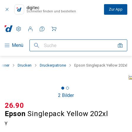
digitec
Zur App
Schneller finden und bestellen
Einstellungen
Kundenkonto
Vergleichslisten
Merklisten
Warenkorb
Navigation nach Kategorien
Menü
Suche
canner
Drucken
Druckerpatrone
Epson Singlepack Yellow 202xl
2 Bilder
CHF
26.90
Epson
Singlepack Yellow 202xl
Y