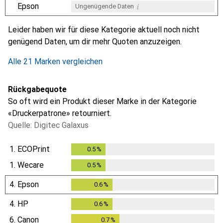
i
Epson
Ungenügende Daten
i
i
i
i
Ungenügende Daten
Ungenügende Daten
Ungenügende Daten
Ungenügende Daten
Leider haben wir für diese Kategorie aktuell noch nicht
genügend Daten, um dir mehr Quoten anzuzeigen.
Alle 21 Marken vergleichen
Rückgabequote
So oft wird ein Produkt dieser Marke in der Kategorie
«Druckerpatrone» retourniert.
Quelle: Digitec Galaxus
1.
ECOPrint
0.5
%
0.5
%
1.
Wecare
0.5
%
0.5
%
4.
Epson
0.6
%
0.6
%
4.
HP
0.6
%
0.6
%
6.
Canon
0.7
%
0.7
%