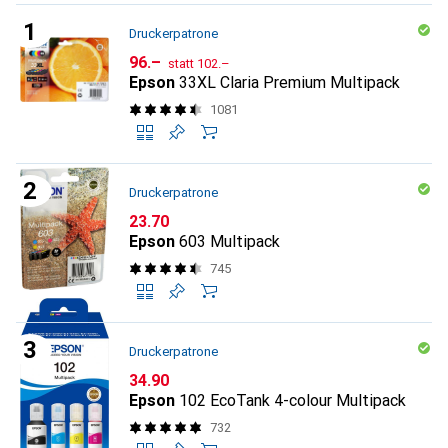
Druckerpatrone
CHF
CHF
96.–
statt
102.–
Epson
33XL Claria Premium Multipack
1081
Druckerpatrone
CHF
23.70
Epson
603 Multipack
745
Druckerpatrone
CHF
34.90
Epson
102 EcoTank 4-colour Multipack
732