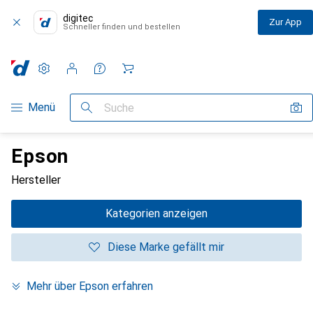
digitec
Zur App
Schneller finden und bestellen
Einstellungen
Kundenkonto
Vergleichslisten
Merklisten
Warenkorb
Navigation nach Kategorien
Menü
Suche
Epson
Hersteller
Kategorien anzeigen
Diese Marke gefällt mir
Mehr über Epson erfahren