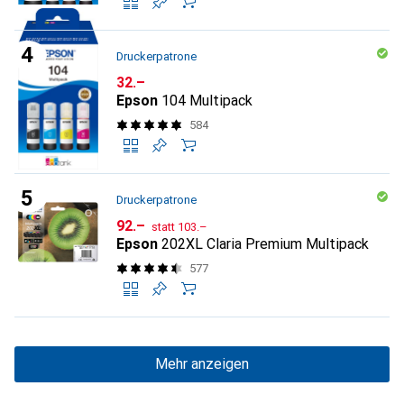
Druckerpatrone
CHF
32.–
Epson
104 Multipack
584
Druckerpatrone
CHF
CHF
92.–
statt
103.–
Epson
202XL Claria Premium Multipack
577
Mehr anzeigen