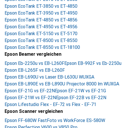
Epson EcoTank ET-3850 vs ET-4850
Epson EcoTank ET-3950 vs ET-4950
Epson EcoTank ET-4850 vs ET-4856
Epson EcoTank ET-4950 vs ET-4956
Epson EcoTank ET-5150 vs ET-5170
Epson EcoTank ET-8500 vs ET-8550
Epson EcoTank ET-8550 vs ET-18100
Epson Beamer vergleichen
Epson Eb-2250u vs EB-L260F
Epson EB-992F vs Eb-2250u
Epson EB-L265F vs EB-L260F
Epson EB-L690U vs Laser EB-L630U WUXGA
Epson EB-L890E vs EB-L890U Projector 8000 lm WUXGA
Epson EF-21G vs EF-22N
Epson EF-21W vs EF-21G
Epson EF-21W vs EF-22N
Epson EF-22B vs EF-22N
Epson Lifestudio Flex - EF-72 vs Flex - EF-71
Epson Scanner vergleichen
Epson FF-680W FastFoto vs WorkForce ES-580W
Epson Perfection V600 vs V850 Pro