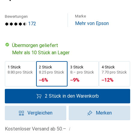
Marke
Bewertungen
Mehr von Epson
172
übermorgen geliefert
Mehr als 10 Stück an Lager
1 Stück
2 Stück
3 Stück
4 Stück
CHF
8.80
pro Stück
CHF
8.25
pro Stück
CHF
8.–
pro Stück
CHF
7.70
pro Stück
−
6
%
−
9
%
−
12
%
2 Stück in den Warenkorb
Vergleichen
Merken
i
Kostenloser Versand ab 50.–