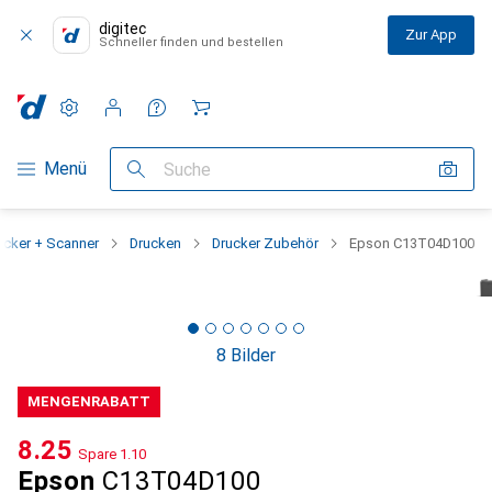
digitec
Zur App
Schneller finden und bestellen
Einstellungen
Kundenkonto
Vergleichslisten
Merklisten
Warenkorb
Navigation nach Kategorien
Menü
Suche
ucker + Scanner
Drucken
Drucker Zubehör
Epson C13T04D100
8 Bilder
MENGENRABATT
CHF
8.25
Spare
CHF
1.10
Epson
C13T04D100