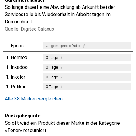
So lange dauert eine Abwicklung ab Ankunft bei der
Servicestelle bis Wiedererhalt in Arbeitstagen im
Durchschnitt.
Quelle: Digitec Galaxus
i
Epson
Ungenügende Daten
1.
Hermex
i
0
Tage
1.
Inkadoo
i
0
Tage
1.
Inkolor
i
0
Tage
1.
Pelikan
i
0
Tage
Alle 38 Marken vergleichen
Rückgabequote
So oft wird ein Produkt dieser Marke in der Kategorie
«Toner» retourniert.