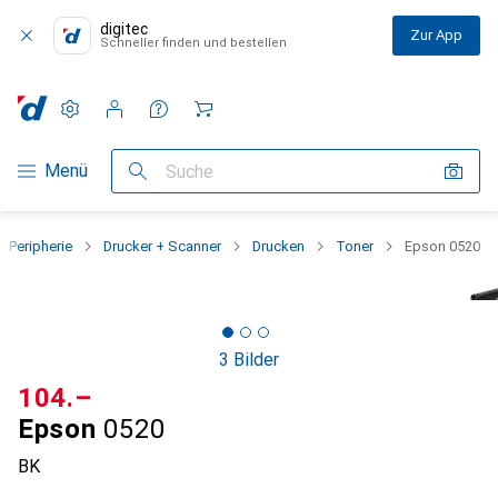
digitec
Zur App
Schneller finden und bestellen
Einstellungen
Kundenkonto
Vergleichslisten
Merklisten
Warenkorb
Navigation nach Kategorien
Menü
Suche
Peripherie
Drucker + Scanner
Drucken
Toner
Epson 0520
3 Bilder
CHF
104.–
Epson
0520
BK