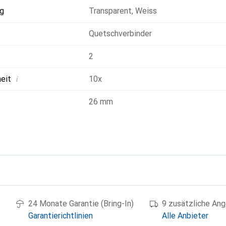
g
Transparent
,
Weiss
Quetschverbinder
2
i
heit
10x
26 mm
g
24 Monate Garantie (Bring-In)
9 zusätzliche An
Garantierichtlinien
Alle Anbieter