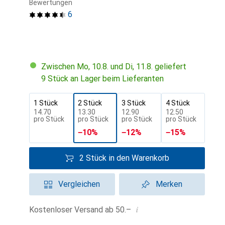
Bewertungen
6
Zwischen Mo, 10.8. und Di, 11.8. geliefert
9 Stück an Lager beim Lieferanten
1 Stück
2 Stück
3 Stück
4 Stück
CHF
14.70
CHF
13.30
CHF
12.90
CHF
12.50
pro Stück
pro Stück
pro Stück
pro Stück
−
10
%
−
12
%
−
15
%
2 Stück in den Warenkorb
Vergleichen
Merken
i
Kostenloser Versand ab 50.–