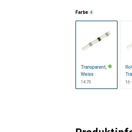
Farbe
4
Transparent,
Rot
Weiss
Tr
CHF
14.70
CH
16.
Mehr anzeigen