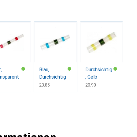
,
Blau,
Durchsichtig
ansparent
Durchsichtig
, Gelb
F
–
CHF
23.85
CHF
20.90