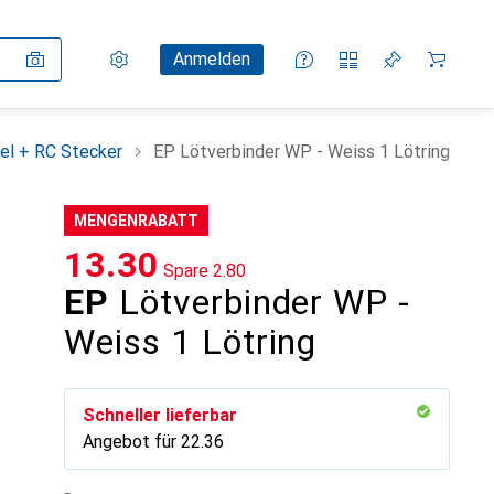
Einstellungen
Kundenkonto
Vergleichslisten
Merklisten
Warenkorb
Anmelden
el + RC Stecker
EP Lötverbinder WP - Weiss 1 Lötring
MENGENRABATT
CHF
13.30
Spare
CHF
2.80
EP
Lötverbinder WP -
Weiss 1 Lötring
Schneller lieferbar
Angebot für
CHF
22.36