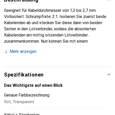
Geeignet für Kabeldurchmesser von 1,3 bis 2,7 mm.
Vollisoliert. Schrumpfrate: 2:1. Isolieren Sie zuerst beide
Kabelenden ab und stecken Sie diese dann von beiden
Seiten in den Lötverbinder, sodass die abisolierten
Kabelenden am mittig sitzenden Lötverbinder
zusammenkommen. Nun können Sie mit einem
handelsüblichen Feuerzeug den Lötring wärmen. Das
Mehr anzeigen
Lötzinn schmilzt und verbindet die beiden Kabelenden zu
einer optimal verlöteten Verbindung. Bei diesem Vorgang
verschweisst sich der Lötverbinder mit dem Kabel
zusätzlich zu einer wasserdichten Einheit.
Spezifikationen
Das Wichtigste auf einen Blick
Genaue Farbbezeichnung
Rot
,
Transparent
Kabel + Steckertyp