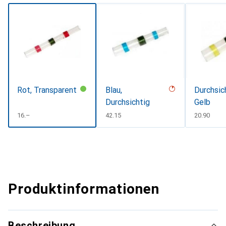
Rot, Transparent
Blau,
Durchsich
Durchsichtig
Gelb
CHF
16.–
CHF
42.15
CHF
20.90
Produktinformationen
Beschreibung