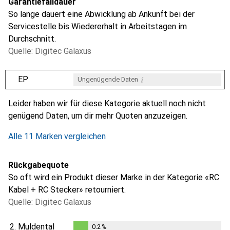
Garantiefalldauer
So lange dauert eine Abwicklung ab Ankunft bei der
Servicestelle bis Wiedererhalt in Arbeitstagen im
Durchschnitt.
Quelle: Digitec Galaxus
i
EP
Ungenügende Daten
i
i
i
i
Ungenügende Daten
Ungenügende Daten
Ungenügende Daten
Ungenügende Daten
Leider haben wir für diese Kategorie aktuell noch nicht
genügend Daten, um dir mehr Quoten anzuzeigen.
Alle 11 Marken vergleichen
Rückgabequote
So oft wird ein Produkt dieser Marke in der Kategorie «RC
Kabel + RC Stecker» retourniert.
Quelle: Digitec Galaxus
2.
Muldental
0.2
%