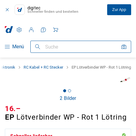
digitec
Zur App
Schneller finden und bestellen
Einstellungen
Kundenkonto
Vergleichslisten
Merklisten
Warenkorb
Navigation nach Kategorien
Menü
Suche
lektronik
RC Kabel + RC Stecker
EP Lötverbinder WP - Rot 1 Lötring
2 Bilder
CHF
16.–
EP
Lötverbinder WP - Rot 1 Lötring