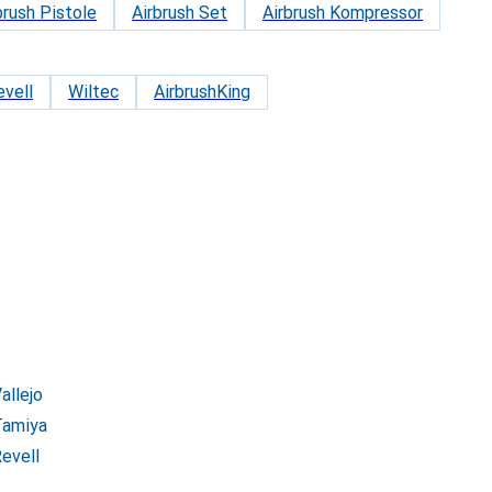
brush Pistole
Airbrush Set
Airbrush Kompressor
evell
Wiltec
AirbrushKing
allejo
Tamiya
Revell