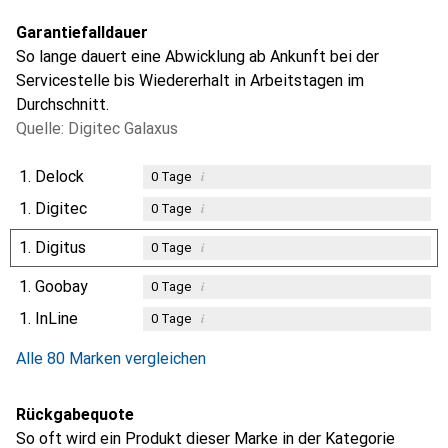
Garantiefalldauer
So lange dauert eine Abwicklung ab Ankunft bei der
Servicestelle bis Wiedererhalt in Arbeitstagen im
Durchschnitt.
Quelle: Digitec Galaxus
1.
Delock
i
0
Tage
1.
Digitec
i
0
Tage
1.
Digitus
i
0
Tage
1.
Goobay
i
0
Tage
1.
InLine
i
0
Tage
Alle 80 Marken vergleichen
Rückgabequote
So oft wird ein Produkt dieser Marke in der Kategorie