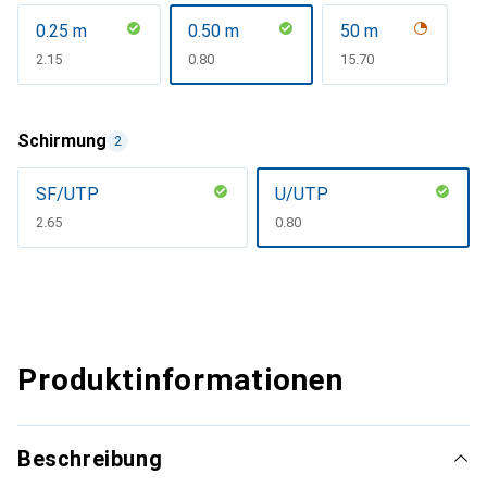
0.25 m
0.50 m
50 m
CHF
2.15
CHF
0.80
CHF
15.70
Schirmung
2
SF/UTP
U/UTP
CHF
2.65
CHF
0.80
Produktinformationen
Beschreibung