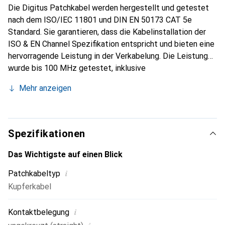
Die Digitus Patchkabel werden hergestellt und getestet
nach dem ISO/IEC 11801 und DIN EN 50173 CAT 5e
Standard. Sie garantieren, dass die Kabelinstallation der
ISO & EN Channel Spezifikation entspricht und bieten eine
hervorragende Leistung in der Verkabelung. Die Leistung
wurde bis 100 MHz getestet, inklusive
Leistungseigenschaften wie beispielsweise dem
Mehr anzeigen
Nahnebensprechen („NEXT“). Die Digitus Patchkabel
wurden speziell entwickelt um allen Ansprüchen in den
verschiedenen Anwendungsbereichen in vollem Umfang
gerecht zu werden. Jedes Kabel ist mit einer
Spezifikationen
angespritzten Knickschutztülle mit Zugentlastung
ausgestattet. Ausserdem besitzt die Tülle einen
Das Wichtigste auf einen Blick
Rasthebelschutz, welcher das Verhaken der Kabel sowie
i
Patchkabeltyp
das Abbrechen des Rasthebels vom Stecker verhindert.
Kupferkabel
Eine einfache Identifizierung der Kategorie 5e wird durch
die blaue Einfärbung der Stecker ermöglicht.
i
Kontaktbelegung