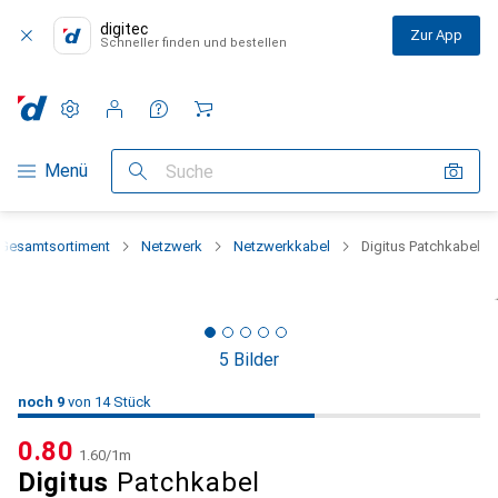
digitec
Zur App
Schneller finden und bestellen
Einstellungen
Kundenkonto
Vergleichslisten
Merklisten
Warenkorb
Navigation nach Kategorien
Menü
Suche
Gesamtsortiment
Netzwerk
Netzwerkkabel
Digitus Patchkabel
5 Bilder
9
9
noch 9
/ 14
von 14 Stück
von 14 Stück
CHF
0.80
CHF
1.60
/
1m
Digitus
Patchkabel