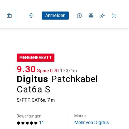
Einstellungen
Kundenkonto
Vergleichslisten
Merklisten
Warenkorb
Anmelden
MENGENRABATT
CHF
9.30
Spare
CHF
0.70
CHF
1.33
/
1m
Digitus
Patchkabel
Cat6a S
S/FTP, CAT6a, 7 m
Marke
Bewertungen
Mehr von Digitus
11