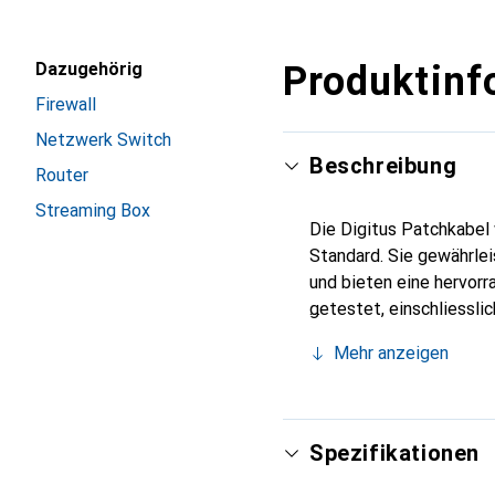
Dazugehörig
Produktinf
Firewall
Netzwerk Switch
Beschreibung
Router
Streaming Box
Die Digitus Patchkabel
Standard. Sie gewährlei
und bieten eine hervorr
getestet, einschliessl
Digitus Patchkabel wurd
Mehr anzeigen
Anwendungsbereichen in
Knickschutztülle mit Z
das Verhaken der Kabel
Identifizierung der Kat
Spezifikationen