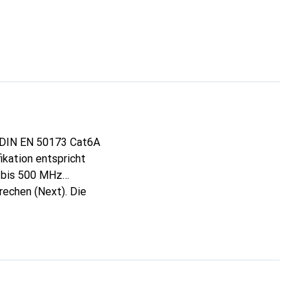
d DIN EN 50173 Cat6A
ikation entspricht
e bis 500 MHz
echen (Next). Die
nen
angespritzten
Rasthebelschutz, der
ine einfache