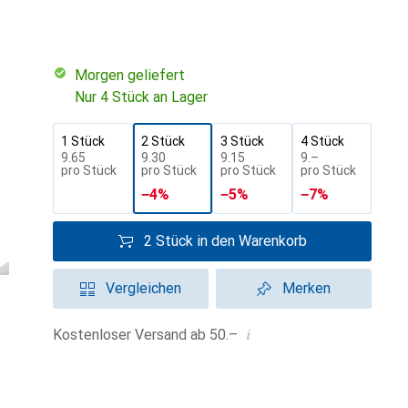
morgen geliefert
Nur 4 Stück an Lager
1 Stück
2 Stück
3 Stück
4 Stück
CHF
9.65
CHF
9.30
CHF
9.15
CHF
9.–
pro Stück
pro Stück
pro Stück
pro Stück
−
4
%
−
5
%
−
7
%
2 Stück in den Warenkorb
Vergleichen
Merken
i
Kostenloser Versand ab 50.–