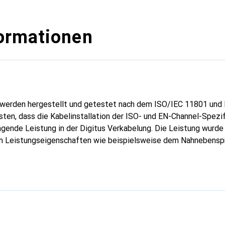
ormationen
 werden hergestellt und getestet nach dem ISO/IEC 11801 un
sten, dass die Kabelinstallation der ISO- und EN-Channel-Spezif
agende Leistung in der Digitus Verkabelung. Die Leistung wurd
ich Leistungseigenschaften wie beispielsweise dem Nahnebenspr
en speziell entwickelt, um allen Ansprüchen in den verschiede
 vollem Umfang gerecht zu werden. Jedes Kabel ist mit einer 
ugentlastung ausgestattet. Ausserdem besitzt die Tülle einen 
 sowie das Abbrechen des Rasthebels vom Stecker verhindert. E
egorie wird durch die gelbe Einfärbung der Stecker ermöglicht.