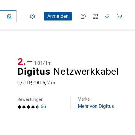
Einstellungen
Kundenkonto
Vergleichslisten
Merklisten
Warenkorb
Anmelden
CHF
2.–
CHF
1.01
/
1m
Digitus
Netzwerkkabel
U/UTP, CAT6, 2 m
Marke
Bewertungen
Mehr von Digitus
66