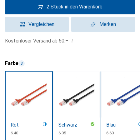
2 Stück in den Warenkorb
Vergleichen
Merken
i
Kostenloser Versand ab 50.–
Farbe
3
Rot
Schwarz
Blau
CHF
6.40
CHF
6.05
CHF
6.60