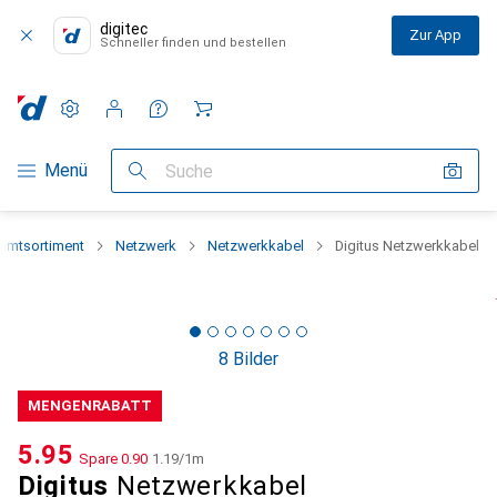
digitec
Zur App
Schneller finden und bestellen
Einstellungen
Kundenkonto
Vergleichslisten
Merklisten
Warenkorb
Navigation nach Kategorien
Menü
Suche
amtsortiment
Netzwerk
Netzwerkkabel
Digitus Netzwerkkabel
8 Bilder
MENGENRABATT
CHF
5.95
Spare
CHF
0.90
CHF
1.19
/
1m
Digitus
Netzwerkkabel