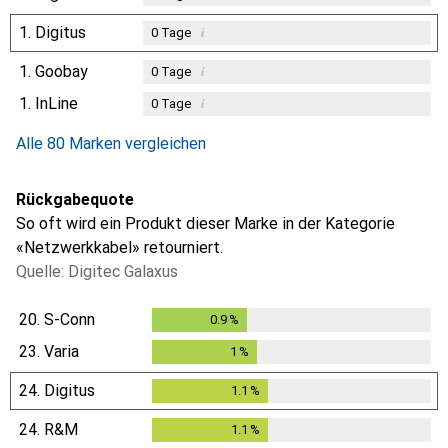
1.
Digitus
i
0
Tage
1.
Goobay
i
0
Tage
1.
InLine
i
0
Tage
Alle 80 Marken vergleichen
Rückgabequote
So oft wird ein Produkt dieser Marke in der Kategorie
«Netzwerkkabel» retourniert.
Quelle: Digitec Galaxus
20.
S-Conn
0.9
%
0.9
%
23.
Varia
1
%
1
%
24.
Digitus
1.1
%
1.1
%
24.
R&M
1.1
%
1.1
%