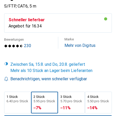
S/FTP, CAT6, 5 m
Schneller lieferbar
Angebot für
CHF
16.34
Marke
Bewertungen
Mehr von Digitus
230
Zwischen Sa, 15.8. und Do, 20.8. geliefert
Mehr als 10 Stück an Lager beim Lieferanten
Benachrichtigen, wenn schneller verfügbar
1 Stück
2 Stück
3 Stück
4 Stück
CHF
6.40
pro Stück
CHF
5.95
pro Stück
CHF
5.70
pro Stück
CHF
5.50
pro Stück
−
7
%
−
11
%
−
14
%