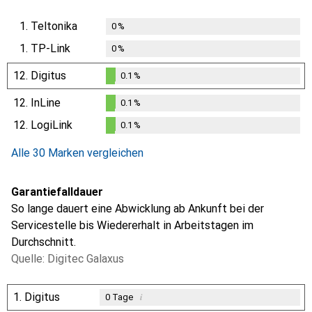
1.
Teltonika
0
%
1.
TP-Link
0
%
12.
Digitus
0.1
%
0.1
%
12.
InLine
0.1
%
0.1
%
12.
LogiLink
0.1
%
0.1
%
Alle 30 Marken vergleichen
Garantiefalldauer
So lange dauert eine Abwicklung ab Ankunft bei der
Servicestelle bis Wiedererhalt in Arbeitstagen im
Durchschnitt.
Quelle: Digitec Galaxus
1.
Digitus
i
0
Tage