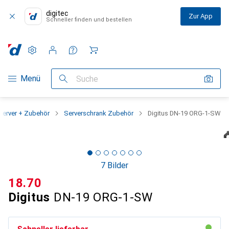
digitec
Zur App
Schneller finden und bestellen
Einstellungen
Kundenkonto
Vergleichslisten
Merklisten
Warenkorb
Navigation nach Kategorien
Menü
Suche
Server + Zubehör
Serverschrank Zubehör
Digitus DN-19 ORG-1-SW
7 Bilder
CHF
18.70
Digitus
DN-19 ORG-1-SW