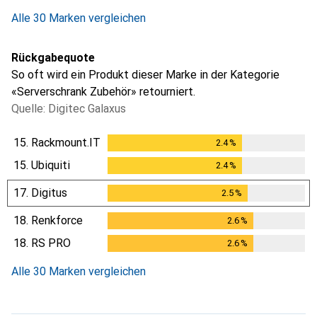
Alle 30 Marken vergleichen
Rückgabequote
So oft wird ein Produkt dieser Marke in der Kategorie
«Serverschrank Zubehör» retourniert.
Quelle: Digitec Galaxus
15.
Rackmount.IT
2.4
%
2.4
%
15.
Ubiquiti
2.4
%
2.4
%
17.
Digitus
2.5
%
2.5
%
18.
Renkforce
2.6
%
2.6
%
18.
RS PRO
2.6
%
2.6
%
Alle 30 Marken vergleichen