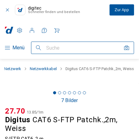
digitec
Zur App
Schneller finden und bestellen
Einstellungen
Kundenkonto
Vergleichslisten
Merklisten
Warenkorb
Navigation nach Kategorien
Menü
Suche
Netzwerk
Netzwerkkabel
Digitus CAT6 S-FTP Patchk.,2m, Weiss
7 Bilder
CHF
27.70
CHF
13.85
/
1m
Digitus
CAT6 S-FTP Patchk.,2m,
Weiss
S/FTP, CAT6, 2 m