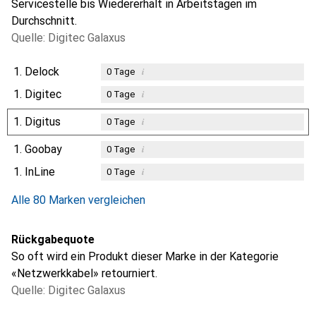
Servicestelle bis Wiedererhalt in Arbeitstagen im
Durchschnitt.
Quelle: Digitec Galaxus
1.
Delock
i
0
Tage
1.
Digitec
i
0
Tage
1.
Digitus
i
0
Tage
1.
Goobay
i
0
Tage
1.
InLine
i
0
Tage
Alle 80 Marken vergleichen
Rückgabequote
So oft wird ein Produkt dieser Marke in der Kategorie
«Netzwerkkabel» retourniert.
Quelle: Digitec Galaxus