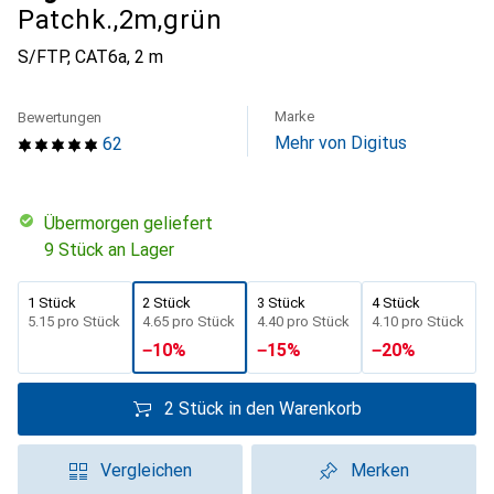
Patchk.,2m,grün
S/FTP, CAT6a, 2 m
Marke
Bewertungen
Mehr von Digitus
62
übermorgen geliefert
9 Stück an Lager
1 Stück
2 Stück
3 Stück
4 Stück
CHF
5.15
pro Stück
CHF
4.65
pro Stück
CHF
4.40
pro Stück
CHF
4.10
pro Stück
−
10
%
−
15
%
−
20
%
2 Stück in den Warenkorb
Vergleichen
Merken