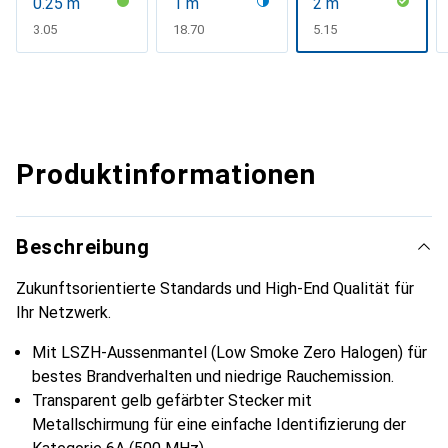
0.25 m
1 m
2 m
CHF
3.05
CHF
18.70
CHF
5.15
Produktinformationen
Beschreibung
Zukunftsorientierte Standards und High-End Qualität für
Ihr Netzwerk.
Mit LSZH-Aussenmantel (Low Smoke Zero Halogen) für
bestes Brandverhalten und niedrige Rauchemission.
Transparent gelb gefärbter Stecker mit
Metallschirmung für eine einfache Identifizierung der