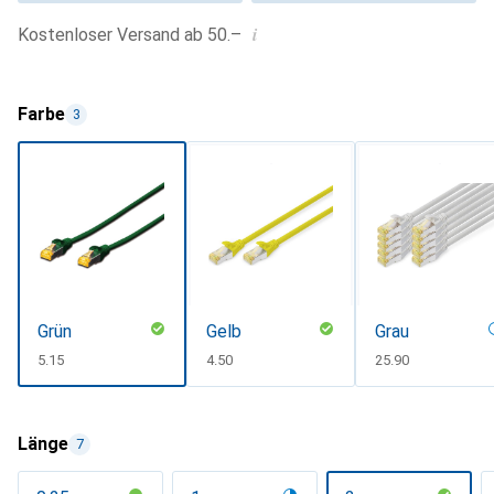
i
Kostenloser Versand ab 50.–
Farbe
3
Grün
Gelb
Grau
CHF
5.15
CHF
4.50
CHF
25.90
Länge
7