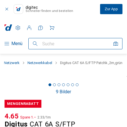
digitec
Zur App
Schneller finden und bestellen
Einstellungen
Kundenkonto
Vergleichslisten
Merklisten
Warenkorb
Navigation nach Kategorien
Menü
Suche
Netzwerk
Netzwerkkabel
Digitus CAT 6A S/FTP Patchk.,2m,grün
9 Bilder
MENGENRABATT
CHF
4.65
Spare
CHF
1.–
CHF
2.33
/
1m
Digitus
CAT 6A S/FTP