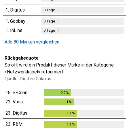
1.
Digitus
i
0
Tage
1.
Goobay
i
0
Tage
1.
InLine
i
0
Tage
Alle 80 Marken vergleichen
Rückgabequote
So oft wird ein Produkt dieser Marke in der Kategorie
«Netzwerkkabel» retourniert.
Quelle: Digitec Galaxus
18.
S-Conn
0.9
%
0.9
%
22.
Varia
1
%
1
%
23.
Digitus
1.1
%
1.1
%
23.
R&M
1.1
%
1.1
%