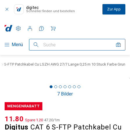
digitec
Zur App
Schneller finden und bestellen
Einstellungen
Kundenkonto
Vergleichslisten
Merklisten
Warenkorb
Navigation nach Kategorien
Menü
Suche
T 6 S-FTP Patchkabel Cu LSZH AWG 27/7 Lange 0,25 m 10 Stuck Farbe Grun
7 Bilder
MENGENRABATT
CHF
11.80
Spare
CHF
1.20
CHF
47.20
/
1m
Digitus
CAT 6 S-FTP Patchkabel Cu