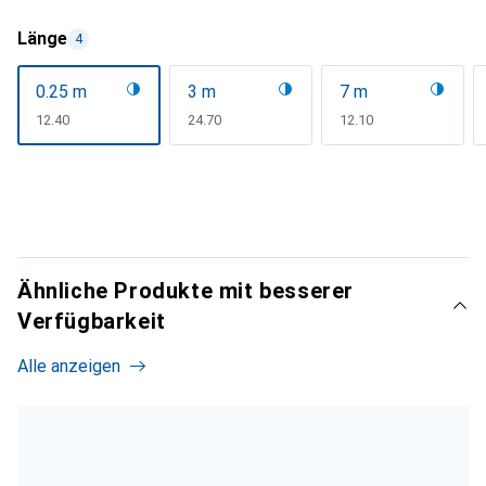
Länge
4
0.25 m
3 m
7 m
CHF
12.40
CHF
24.70
CHF
12.10
Ähnliche Produkte mit besserer
Verfügbarkeit
Alle anzeigen