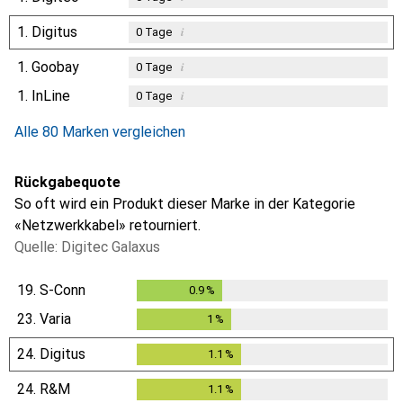
1.
Digitus
i
0
Tage
1.
Goobay
i
0
Tage
1.
InLine
i
0
Tage
Alle 80 Marken vergleichen
Rückgabequote
So oft wird ein Produkt dieser Marke in der Kategorie
«Netzwerkkabel» retourniert.
Quelle: Digitec Galaxus
19.
S-Conn
0.9
%
0.9
%
23.
Varia
1
%
1
%
24.
Digitus
1.1
%
1.1
%
24.
R&M
1.1
%
1.1
%