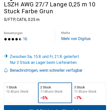
LSZH AWG 27/7 Lange 0,25 m 10
Stuck Farbe Grun
S/FTP, CAT6, 0.25 m
Marke
Bewertungen
Mehr von Digitus
16
Zwischen Sa, 15.8. und Fr, 21.8. geliefert
Nur 3 Stück an Lager beim Lieferanten
Benachrichtigen, wenn schneller verfügbar
1 Stück
2 Stück
3 Stück
CHF
12.40
pro Stück
CHF
11.80
pro Stück
CHF
11.50
pro Stück
−
5
%
−
7
%