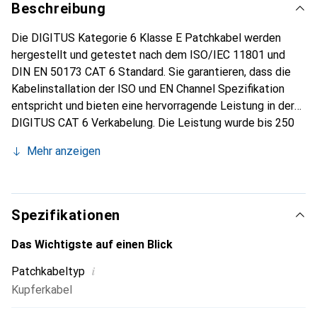
Beschreibung
Die DIGITUS Kategorie 6 Klasse E Patchkabel werden
hergestellt und getestet nach dem ISO/IEC 11801 und
DIN EN 50173 CAT 6 Standard. Sie garantieren, dass die
Kabelinstallation der ISO und EN Channel Spezifikation
entspricht und bieten eine hervorragende Leistung in der
DIGITUS CAT 6 Verkabelung. Die Leistung wurde bis 250
MHz getestet, inklusive Leistungseigenschaften wie
Mehr anzeigen
beispielsweise dem Nahnebensprechen (NEXT). Die
DIGITUS Patchkabel wurden speziell entwickelt, um allen
Ansprüchen in den verschiedenen Anwendungsbereichen in
vollem Umfang gerecht zu werden. Jedes Kabel ist mit
Spezifikationen
einer angespritzten Knickschutztülle mit Zugentlastung
ausgestattet. Ausserdem besitzt die Tülle einen
Das Wichtigste auf einen Blick
Rasthebelschutz, welcher das Verhaken der Kabel sowie
i
Patchkabeltyp
das Abbrechen des Rasthebels vom Stecker verhindert.
Kupferkabel
Eine einfache Identifizierung der Kategorie 6 wird durch
die rote Einfärbung der Stecker ermöglicht.