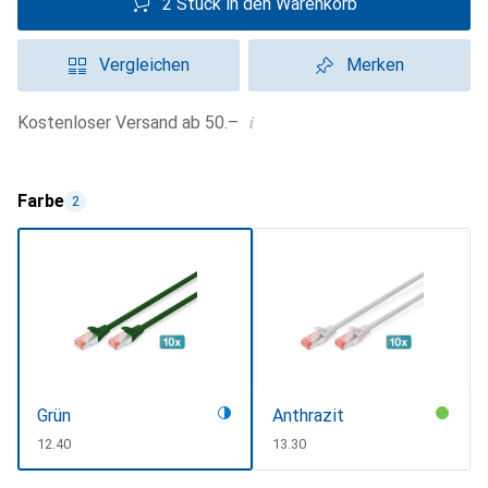
2 Stück in den Warenkorb
Vergleichen
Merken
i
Kostenloser Versand ab 50.–
Farbe
2
Grün
Anthrazit
CHF
12.40
CHF
13.30