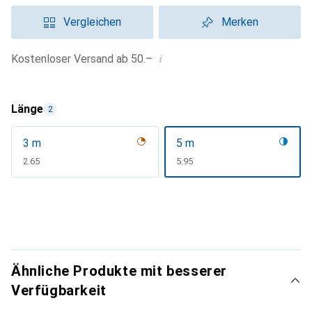
Vergleichen
Merken
i
Kostenloser Versand ab 50.–
Länge
2
3 m
5 m
CHF
2.65
CHF
5.95
Ähnliche Produkte mit besserer
Verfügbarkeit