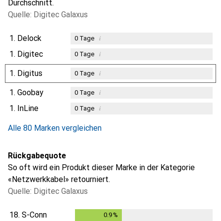
Durchschnitt.
Quelle: Digitec Galaxus
1.
Delock
i
0
Tage
1.
Digitec
i
0
Tage
1.
Digitus
i
0
Tage
1.
Goobay
i
0
Tage
1.
InLine
i
0
Tage
Alle 80 Marken vergleichen
Rückgabequote
So oft wird ein Produkt dieser Marke in der Kategorie
«Netzwerkkabel» retourniert.
Quelle: Digitec Galaxus
18.
S-Conn
0.9
%
0.9
%