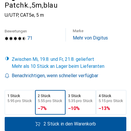
Patchk.,5m,blau
U/UTP, CAT5e, 5 m
Marke
Bewertungen
Mehr von Digitus
71
Zwischen Mi, 19.8. und Fr, 21.8. geliefert
Mehr als 10 Stück an Lager beim Lieferanten
Benachrichtigen, wenn schneller verfügbar
1 Stück
2 Stück
3 Stück
4 Stück
CHF
5.95
pro Stück
CHF
5.55
pro Stück
CHF
5.35
pro Stück
CHF
5.15
pro Stück
−
7
%
−
10
%
−
13
%
2 Stück in den Warenkorb