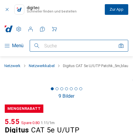
digitec
Zur App
Schneller finden und bestellen
Einstellungen
Kundenkonto
Vergleichslisten
Merklisten
Warenkorb
Navigation nach Kategorien
Menü
Suche
Netzwerk
Netzwerkkabel
Digitus CAT 5e U/UTP Patchk.,5m,blau
9 Bilder
MENGENRABATT
CHF
5.55
Spare
CHF
0.80
CHF
1.11
/
1m
Digitus
CAT 5e U/UTP