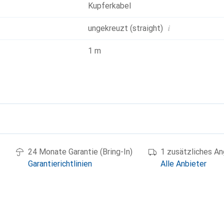
Kupferkabel
i
ungekreuzt (straight)
1 m
g
24 Monate Garantie (Bring-In)
1 zusätzliches A
Garantierichtlinien
Alle Anbieter