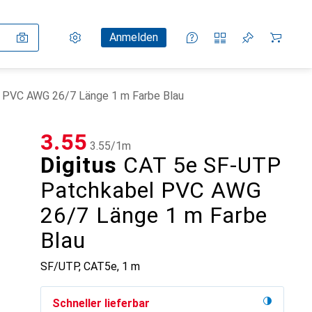
Einstellungen
Kundenkonto
Vergleichslisten
Merklisten
Warenkorb
Anmelden
 PVC AWG 26/7 Länge 1 m Farbe Blau
CHF
3.55
CHF
3.55
/
1m
Digitus
CAT 5e SF-UTP
Patchkabel PVC AWG
26/7 Länge 1 m Farbe
Blau
SF/UTP, CAT5e, 1 m
Schneller lieferbar