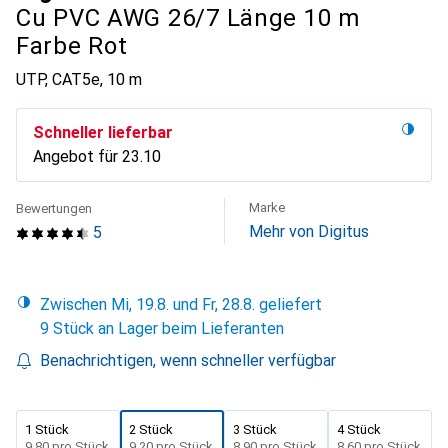
Cu PVC AWG 26/7 Länge 10 m
Farbe Rot
UTP, CAT5e, 10 m
Schneller lieferbar
Angebot für
CHF
23.10
Marke
Bewertungen
Mehr von Digitus
5
Zwischen Mi, 19.8. und Fr, 28.8. geliefert
9 Stück an Lager beim Lieferanten
Benachrichtigen, wenn schneller verfügbar
1 Stück
2 Stück
3 Stück
4 Stück
CHF
9.80
pro Stück
CHF
9.20
pro Stück
CHF
8.90
pro Stück
CHF
8.60
pro Stück