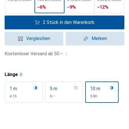
−
6
%
−
9
%
−
12
%
2 Stück in den Warenkorb
Vergleichen
Merken
i
Kostenloser Versand ab 50.–
Länge
3
1 m
5 m
10 m
CHF
4.15
CHF
6.–
CHF
9.80