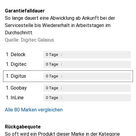
Garantiefalldauer
So lange dauert eine Abwicklung ab Ankunft bei der
Servicestelle bis Wiedererhalt in Arbeitstagen im
Durchschnitt.
Quelle: Digitec Galaxus
1.
Delock
i
0
Tage
1.
Digitec
i
0
Tage
1.
Digitus
i
0
Tage
1.
Goobay
i
0
Tage
1.
InLine
i
0
Tage
Alle 80 Marken vergleichen
Rückgabequote
So oft wird ein Produkt dieser Marke in der Kategorie