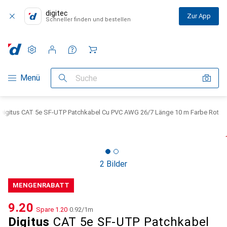
digitec
Zur App
Schneller finden und bestellen
Einstellungen
Kundenkonto
Vergleichslisten
Merklisten
Warenkorb
Navigation nach Kategorien
Menü
Suche
Digitus CAT 5e SF-UTP Patchkabel Cu PVC AWG 26/7 Länge 10 m Farbe Rot
2 Bilder
MENGENRABATT
CHF
9.20
Spare
CHF
1.20
CHF
0.92
/
1m
Digitus
CAT 5e SF-UTP Patchkabel