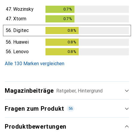
47.
Wozinsky
0.7
%
0.7
%
47.
Xtorm
0.7
%
0.7
%
56.
Digitec
0.8
%
0.8
%
56.
Huawei
0.8
%
0.8
%
56.
Lenovo
0.8
%
0.8
%
Alle 130 Marken vergleichen
Magazinbeiträge
Ratgeber, Hintergrund
Fragen zum Produkt
56
Produktbewertungen