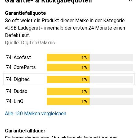
Garantie- & Rückgabequoten
Garantiefallquote
So oft weist ein Produkt dieser Marke in der Kategorie
«USB Ladegerät» innerhalb der ersten 24 Monate einen
Defekt auf.
Quelle: Digitec Galaxus
74.
Acefast
1
%
1
%
74.
CoreParts
1
%
1
%
74.
Digitec
1
%
1
%
74.
Dudao
1
%
1
%
74.
LinQ
1
%
1
%
Alle 130 Marken vergleichen
Garantiefalldauer