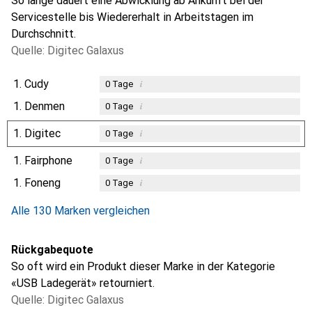
So lange dauert eine Abwicklung ab Ankunft bei der
Servicestelle bis Wiedererhalt in Arbeitstagen im
Durchschnitt.
Quelle: Digitec Galaxus
1.
Cudy
i
0
Tage
1.
Denmen
i
0
Tage
1.
Digitec
i
0
Tage
1.
Fairphone
i
0
Tage
1.
Foneng
i
0
Tage
Alle 130 Marken vergleichen
Rückgabequote
So oft wird ein Produkt dieser Marke in der Kategorie
«USB Ladegerät» retourniert.
Quelle: Digitec Galaxus