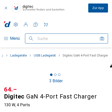
digitec
Zur App
Schneller finden und bestellen
Einstellungen
Kundenkonto
Vergleichslisten
Merklisten
Warenkorb
Navigation nach Kategorien
Menü
Suche
ng
Ladegeräte
USB Ladegerät
Digitec GaN 4-Port Fast Charger
3 Bilder
CHF
64.–
Digitec
GaN 4-Port Fast Charger
130 W, 4 Ports