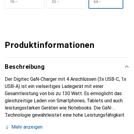
CHF
19.–
CHF
33.–
CHF
64.–
Produktinformationen
Beschreibung
Der Digitec GaN-Charger mit 4 Anschlüssen (3x USB-C, 1x
USB-A) ist ein vielseitiges Ladegerät mit einer
Gesamtleistung von bis zu 130 Watt. Es ermöglicht das
gleichzeitige Laden von Smartphones, Tablets und auch
leistungsstarken Geräten wie Notebooks. Die GaN-
Technologie gewährleistet eine hohe Leistungsfähigkeit
und Effizienz in einem kompakten Design.
Mehr anzeigen