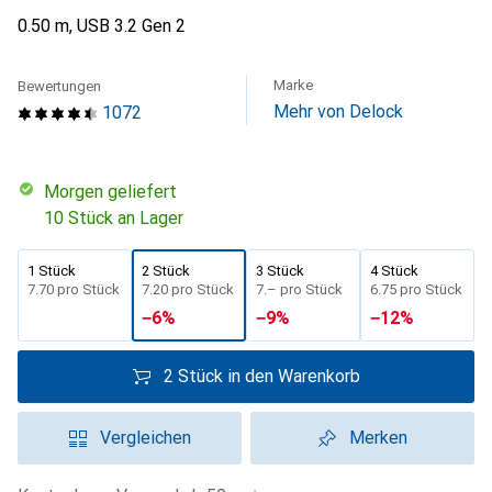
0.50 m, USB 3.2 Gen 2
Marke
Bewertungen
Mehr von Delock
1072
morgen geliefert
10 Stück an Lager
1 Stück
2 Stück
3 Stück
4 Stück
CHF
7.70
pro Stück
CHF
7.20
pro Stück
CHF
7.–
pro Stück
CHF
6.75
pro Stück
−
6
%
−
9
%
−
12
%
2 Stück in den Warenkorb
Vergleichen
Merken