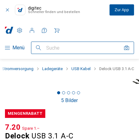
digitec
Zur App
Schneller finden und bestellen
Einstellungen
Kundenkonto
Vergleichslisten
Merklisten
Warenkorb
Navigation nach Kategorien
Menü
Suche
Stromversorgung
Ladegeräte
USB Kabel
Delock USB 3.1 A-C
5 Bilder
MENGENRABATT
CHF
7.20
Spare
CHF
1.–
Delock
USB 3.1 A-C