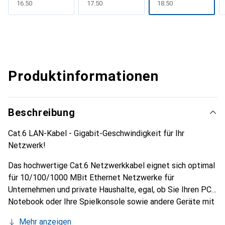
CHF
16.50
CHF
17.50
CHF
18.50
Produktinformationen
Beschreibung
Cat.6 LAN-Kabel - Gigabit-Geschwindigkeit für Ihr
Netzwerk!
Das hochwertige Cat.6 Netzwerkkabel eignet sich optimal
für 10/100/1000 MBit Ethernet Netzwerke für
Unternehmen und private Haushalte, egal, ob Sie Ihren PC,
Notebook oder Ihre Spielkonsole sowie andere Geräte mit
dem Internet oder im Netzwerk verbinden möchten. Mit
Mehr anzeigen