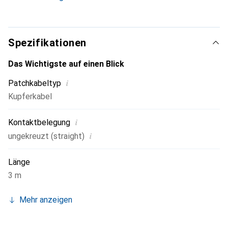
diesem leistungsfähigen Cat.6-Patchkabel ist dies
problemlos möglich. Das Cat.6 Patchkabel ist für jede
DSL-Geschwindigkeit verwendbar und kann alle
netzwerkfähigen Geräte schnell und einfach miteinander
Spezifikationen
verbinden.
Das Wichtigste auf einen Blick
i
Patchkabeltyp
Kupferkabel
i
Kontaktbelegung
i
ungekreuzt (straight)
Länge
3 m
Mehr anzeigen