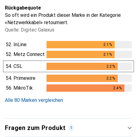
Rückgabequote
So oft wird ein Produkt dieser Marke in der Kategorie
«Netzwerkkabel» retourniert.
Quelle: Digitec Galaxus
52.
InLine
2.1
%
2.1
%
52.
Metz Connect
2.1
%
2.1
%
54.
CSL
2.2
%
2.2
%
54.
Primewire
2.2
%
2.2
%
56.
MikroTik
2.4
%
2.4
%
Alle 80 Marken vergleichen
Fragen zum Produkt
1