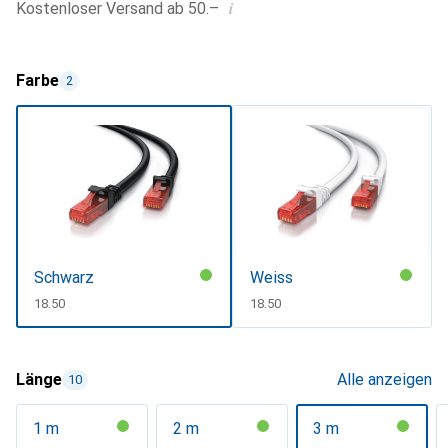
i
Kostenloser Versand ab 50.–
Farbe
2
Schwarz
Weiss
CHF
18.50
CHF
18.50
Länge
Alle anzeigen
10
1 m
2 m
3 m