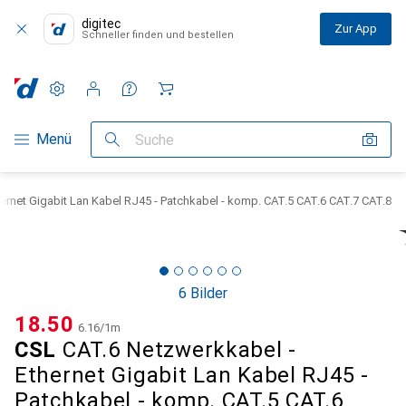
digitec
Zur App
Schneller finden und bestellen
Einstellungen
Kundenkonto
Vergleichslisten
Merklisten
Warenkorb
Navigation nach Kategorien
Menü
Suche
ernet Gigabit Lan Kabel RJ45 - Patchkabel - komp. CAT.5 CAT.6 CAT.7 CAT.8
6 Bilder
CHF
18.50
CHF
6.16
/
1m
CSL
CAT.6 Netzwerkkabel -
Ethernet Gigabit Lan Kabel RJ45 -
Patchkabel - komp. CAT.5 CAT.6