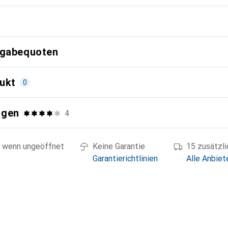
g
kgabequoten
ukt
0
ngen
4
 wenn ungeöffnet
Keine Garantie
15 zusätzl
Garantierichtlinien
Alle Anbiet