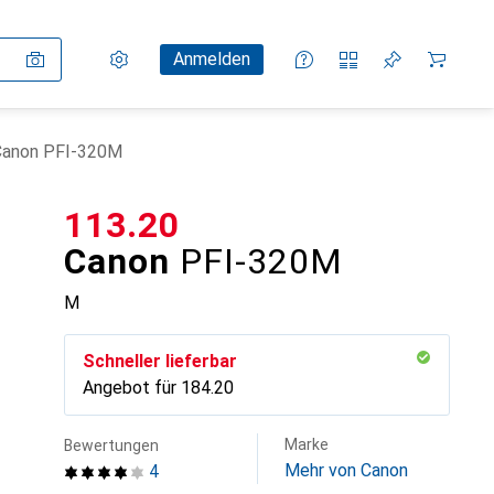
Einstellungen
Kundenkonto
Vergleichslisten
Merklisten
Warenkorb
Anmelden
Canon PFI-320M
CHF
113.20
Canon
PFI-320M
M
Schneller lieferbar
Angebot für
CHF
184.20
Marke
Bewertungen
Mehr von Canon
4