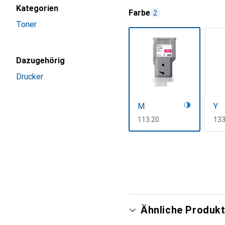
Kategorien
Farbe
2
Toner
Dazugehörig
Drucker
M
Y
CHF
113.20
CH
133
Mehr anzeigen
Ähnliche Produkt