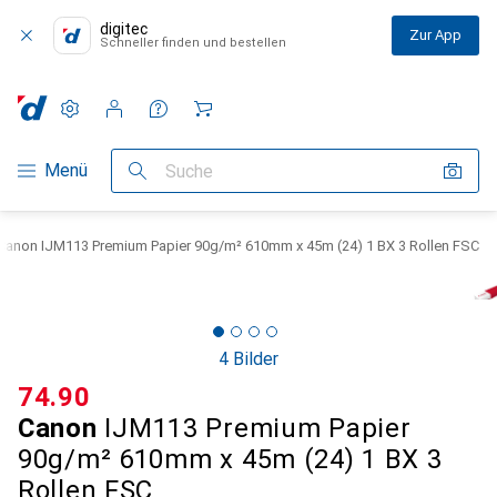
digitec
Zur App
Schneller finden und bestellen
Einstellungen
Kundenkonto
Vergleichslisten
Merklisten
Warenkorb
Navigation nach Kategorien
Menü
Suche
Canon IJM113 Premium Papier 90g/m² 610mm x 45m (24) 1 BX 3 Rollen FSC
4 Bilder
CHF
74.90
Canon
IJM113 Premium Papier
90g/m² 610mm x 45m (24) 1 BX 3
Rollen FSC