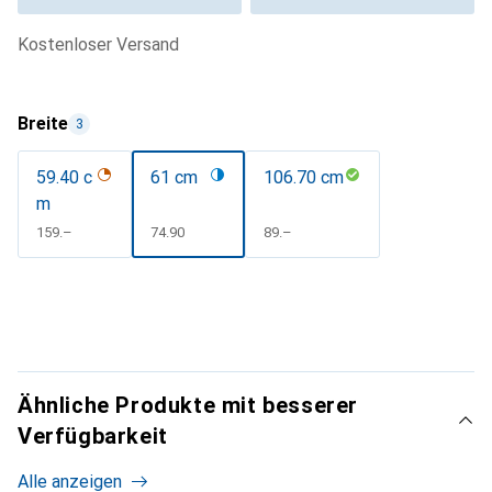
kostenloser Versand
Breite
3
59.40 c
61 cm
106.70 cm
m
CHF
159.–
CHF
74.90
CHF
89.–
Ähnliche Produkte mit besserer
Verfügbarkeit
Alle anzeigen