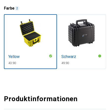
Farbe
2
Yellow
Schwarz
CHF
43.90
CHF
49.90
Produktinformationen