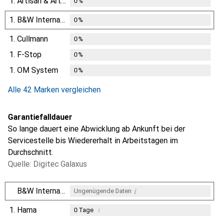
1.
Artisan & Artist
0
%
1.
B&W International
0
%
1.
Cullmann
0
%
1.
F-Stop
0
%
1.
OM System
0
%
Alle 42 Marken vergleichen
Garantiefalldauer
So lange dauert eine Abwicklung ab Ankunft bei der
Servicestelle bis Wiedererhalt in Arbeitstagen im
Durchschnitt.
Quelle: Digitec Galaxus
i
B&W International
Ungenügende Daten
1.
Hama
i
0
Tage