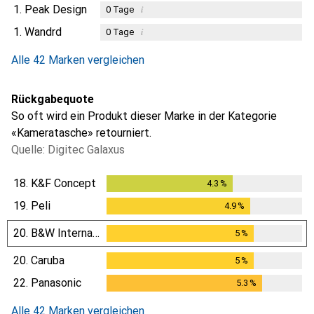
1.
Peak Design
i
0
Tage
1.
Wandrd
i
0
Tage
i
Ungenügende Daten
Alle 42 Marken vergleichen
Rückgabequote
So oft wird ein Produkt dieser Marke in der Kategorie
«Kameratasche» retourniert.
Quelle: Digitec Galaxus
18.
K&F Concept
4.3
%
4.3
%
19.
Peli
4.9
%
4.9
%
20.
B&W International
5
%
5
%
20.
Caruba
5
%
5
%
22.
Panasonic
5.3
%
5.3
%
Alle 42 Marken vergleichen