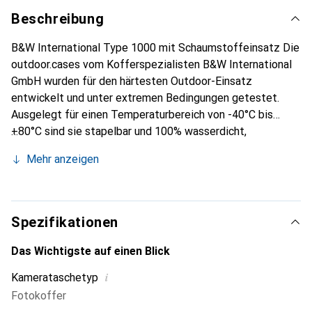
Beschreibung
B&W International Type 1000 mit Schaumstoffeinsatz Die
outdoor.cases vom Kofferspezialisten B&W International
GmbH wurden für den härtesten Outdoor-Einsatz
entwickelt und unter extremen Bedingungen getestet.
Ausgelegt für einen Temperaturbereich von -40°C bis
+80°C sind sie stapelbar und 100% wasserdicht,
staubdicht, bruchsicher und unverwüstlich. Für die
Mehr anzeigen
Sicherheit Ihrer Ausrüstung im Koffer sorgt standardmäßig
ein würfelförmig vorgestanzter Schaumstoff (SI).
Eigenschaften im Detail: - Würfelförmig vorgestanzter
Schaumstoffeinsatz - Koffer aus schlagfestem
Spezifikationen
Polypropylen (PP) - Superstabil und stapelbar - Staub- und
wasserdicht - Temperaturstabil von -40 ° C bis +80 ° C -
Das Wichtigste auf einen Blick
Gelb.
i
Kamerataschetyp
Fotokoffer