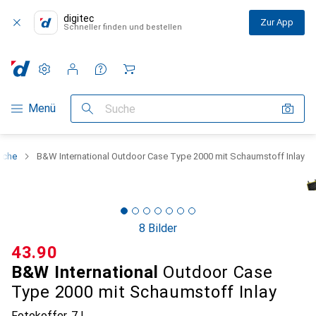
digitec
Zur App
Schneller finden und bestellen
Einstellungen
Kundenkonto
Vergleichslisten
Merklisten
Warenkorb
Navigation nach Kategorien
Menü
Suche
sche
B&W International Outdoor Case Type 2000 mit Schaumstoff Inlay
8 Bilder
CHF
43.90
B&W International
Outdoor Case
Type 2000 mit Schaumstoff Inlay
Fotokoffer, 7 l