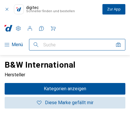
digitec
Zur App
Schneller finden und bestellen
Einstellungen
Kundenkonto
Vergleichslisten
Merklisten
Warenkorb
Navigation nach Kategorien
Menü
Suche
B&W International
Hersteller
Kategorien anzeigen
Diese Marke gefällt mir