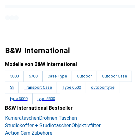
B&W International
Modelle von B&W International
5000
6700
Case Type
Outdoor
Outdoor Case
Si
Transport Case
Type 6500
outdoor type
type 3000
type 5500
B&W International Bestseller
Kamerataschen
Drohnen Taschen
Studiokoffer + Studiotaschen
Objektivfilter
Action Cam Zubehöre