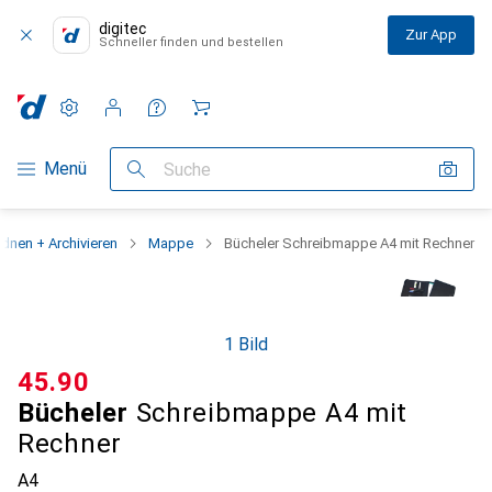
digitec
Zur App
Schneller finden und bestellen
Einstellungen
Kundenkonto
Vergleichslisten
Merklisten
Warenkorb
Navigation nach Kategorien
Menü
Suche
dnen + Archivieren
Mappe
Bücheler Schreibmappe A4 mit Rechner
1 Bild
CHF
45.90
Bücheler
Schreibmappe A4 mit
Rechner
A4