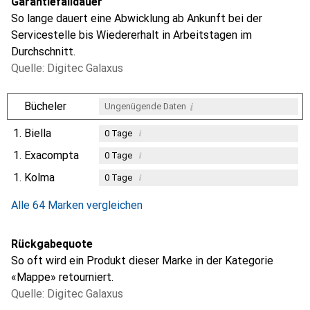
Garantiefalldauer
So lange dauert eine Abwicklung ab Ankunft bei der
Servicestelle bis Wiedererhalt in Arbeitstagen im
Durchschnitt.
Quelle: Digitec Galaxus
i
Bücheler
Ungenügende Daten
1.
Biella
i
0
Tage
1.
Exacompta
i
0
Tage
1.
Kolma
i
0
Tage
i
Ungenügende Daten
Alle 64 Marken vergleichen
Rückgabequote
So oft wird ein Produkt dieser Marke in der Kategorie
«Mappe» retourniert.
Quelle: Digitec Galaxus