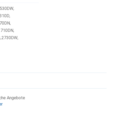
2530DW
,
2310D
,
370DN
,
2710DN
,
-L2730DW
,
iche Angebote
er