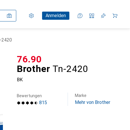
Einstellungen
Kundenkonto
Vergleichslisten
Merklisten
Warenkorb
Anmelden
n-2420
CHF
76.90
Brother
Tn-2420
BK
Marke
Bewertungen
Mehr von Brother
815