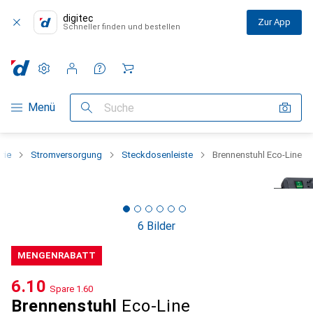
digitec
Zur App
Schneller finden und bestellen
Einstellungen
Kundenkonto
Vergleichslisten
Merklisten
Warenkorb
Navigation nach Kategorien
Menü
Suche
rie
Stromversorgung
Steckdosenleiste
Brennenstuhl Eco-Line
6 Bilder
MENGENRABATT
CHF
6.10
Spare
CHF
1.60
Brennenstuhl
Eco-Line