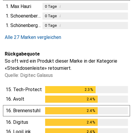
1.
Max Hauri
i
0
Tage
1.
Schoenenberger
i
0
Tage
1.
Schönenberger
i
0
Tage
Alle 27 Marken vergleichen
Rückgabequote
So oft wird ein Produkt dieser Marke in der Kategorie
«Steckdosenleiste» retourniert.
Quelle: Digitec Galaxus
15.
Tech-Protect
2.3
%
2.3
%
16.
Avolt
2.4
%
2.4
%
16.
Brennenstuhl
2.4
%
2.4
%
16.
Digitus
2.4
%
2.4
%
16.
LogiLink
2.4
%
2.4
%