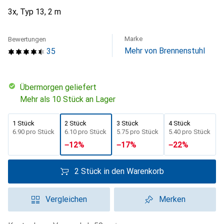
3x, Typ 13, 2 m
Marke
Bewertungen
Mehr von Brennenstuhl
35
übermorgen geliefert
Mehr als 10 Stück an Lager
1 Stück
2 Stück
3 Stück
4 Stück
CHF
6.90
pro Stück
CHF
6.10
pro Stück
CHF
5.75
pro Stück
CHF
5.40
pro Stück
−
12
%
−
17
%
−
22
%
2 Stück in den Warenkorb
Vergleichen
Merken