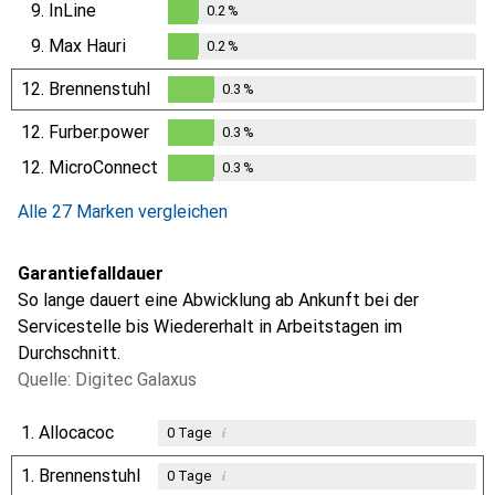
9.
InLine
0.2
%
0.2
%
9.
Max Hauri
0.2
%
0.2
%
12.
Brennenstuhl
0.3
%
0.3
%
12.
Furber.power
0.3
%
0.3
%
12.
MicroConnect
0.3
%
0.3
%
Alle 27 Marken vergleichen
Garantiefalldauer
So lange dauert eine Abwicklung ab Ankunft bei der
Servicestelle bis Wiedererhalt in Arbeitstagen im
Durchschnitt.
Quelle: Digitec Galaxus
1.
Allocacoc
i
0
Tage
1.
Brennenstuhl
i
0
Tage