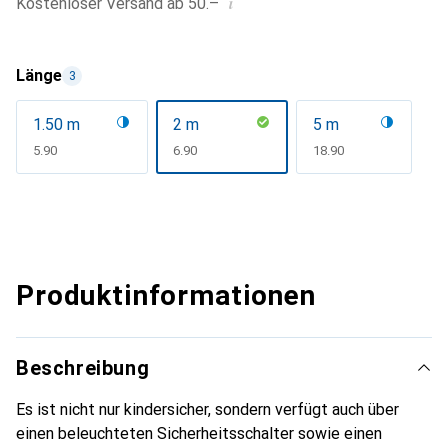
i
Kostenloser Versand ab 50.–
Länge
3
1.50 m
2 m
5 m
CHF
5.90
CHF
6.90
CHF
18.90
Produktinformationen
Beschreibung
Es ist nicht nur kindersicher, sondern verfügt auch über
einen beleuchteten Sicherheitsschalter sowie einen