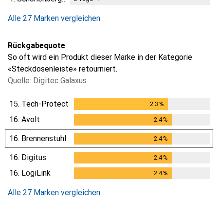
Alle 27 Marken vergleichen
Rückgabequote
So oft wird ein Produkt dieser Marke in der Kategorie
«Steckdosenleiste» retourniert.
Quelle: Digitec Galaxus
15.
Tech-Protect
2.3
%
2.3
%
16.
Avolt
2.4
%
2.4
%
16.
Brennenstuhl
2.4
%
2.4
%
16.
Digitus
2.4
%
2.4
%
16.
LogiLink
2.4
%
2.4
%
Alle 27 Marken vergleichen