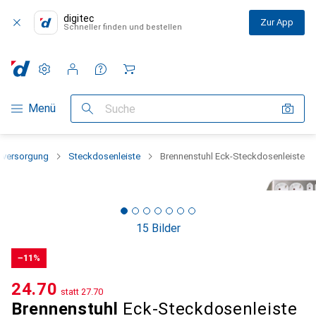
digitec
Zur App
Schneller finden und bestellen
Einstellungen
Kundenkonto
Vergleichslisten
Merklisten
Warenkorb
Navigation nach Kategorien
Menü
Suche
mversorgung
Steckdosenleiste
Brennenstuhl Eck-Steckdosenleiste
15 Bilder
−11%
CHF
24.70
statt
CHF
27.70
Brennenstuhl
Eck-Steckdosenleiste