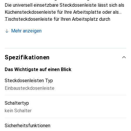
Die universell einsetzbare Steckdosenleiste lässt sich als
Küchensteckdosenleiste für Ihre Arbeitsplatte oder als
Tischsteckdosenleiste für Ihren Arbeitsplatz durch
Spezial Klebepads leicht anbringen. Die Küchen- oder
Mehr anzeigen
Tisch-Steckdosenleiste kann sowohl horizontal als auch
vertikal angebracht werden. Die Steckdosenleiste verfügt
über 2 Schutzkontakt-Steckplätze und 2 Euro-
Steckplätze, somit können Sie mehrere Geräte
Spezifikationen
gleichzeitig verwenden.
Das Wichtigste auf einen Blick
Steckdosenleisten Typ
Einbausteckdosenleiste
Schaltertyp
kein Schalter
Sicherheitsfunktionen