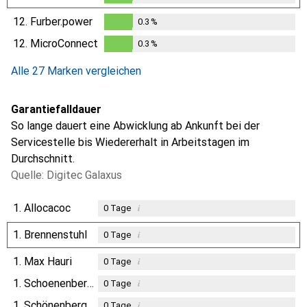
0.3
%
12.
Furber.power
0.3
%
0.3
%
12.
MicroConnect
0.3
%
0.3
%
Alle 27 Marken vergleichen
Garantiefalldauer
So lange dauert eine Abwicklung ab Ankunft bei der
Servicestelle bis Wiedererhalt in Arbeitstagen im
Durchschnitt.
Quelle: Digitec Galaxus
1.
Allocacoc
i
0
Tage
1.
Brennenstuhl
i
0
Tage
1.
Max Hauri
i
0
Tage
1.
Schoenenberger
i
0
Tage
1.
Schönenberger
i
0
Tage