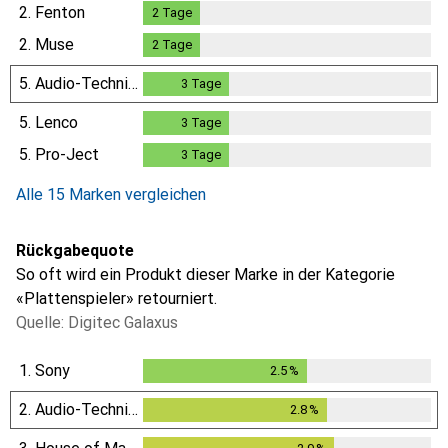
2.
Fenton
2
Tage
2
Tage
2.
Muse
2
Tage
2
Tage
5.
Audio-Technica
3
Tage
3
Tage
5.
Lenco
3
Tage
3
Tage
5.
Pro-Ject
3
Tage
3
Tage
Alle 15 Marken vergleichen
Rückgabequote
So oft wird ein Produkt dieser Marke in der Kategorie
«Plattenspieler» retourniert.
Quelle: Digitec Galaxus
1.
Sony
2.5
%
2.5
%
2.
Audio-Technica
2.8
%
2.8
%