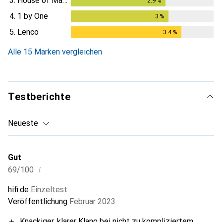
3.
House of Marley
2.9
%
2.9
%
4.
1 by One
3
%
3
%
5.
Lenco
3.4
%
3.4
%
Alle 15 Marken vergleichen
Testberichte
Neueste
Gut
i
69/100
hifi.de
Einzeltest
Veröffentlichung
Februar 2023
Knackiger, klarer Klang bei nicht zu kompliziertem