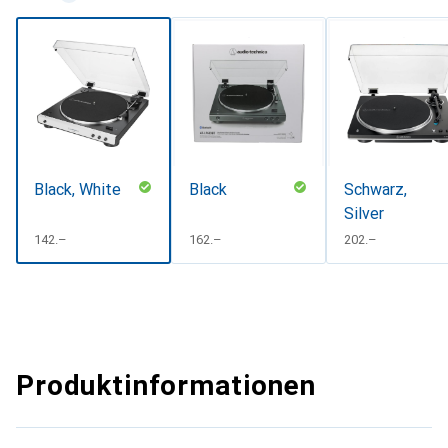
Black, White
Black
Schwarz,
Silver
CHF
142.–
CHF
162.–
CHF
202.–
Produktinformationen