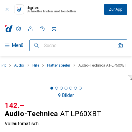
digitec
Zur App
Schneller finden und bestellen
Einstellungen
Kundenkonto
Vergleichslisten
Merklisten
Warenkorb
Navigation nach Kategorien
Menü
Suche
ent
Audio
HiFi
Plattenspieler
Audio-Technica AT-LP60XBT
9 Bilder
CHF
142.–
Audio-Technica
AT-LP60XBT
Vollautomatisch