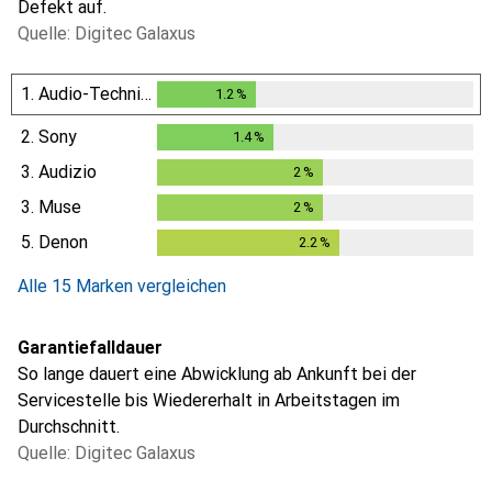
Defekt auf.
Quelle: Digitec Galaxus
1.
Audio-Technica
1.2
%
1.2
%
2.
Sony
1.4
%
1.4
%
3.
Audizio
2
%
2
%
3.
Muse
2
%
2
%
5.
Denon
2.2
%
2.2
%
Alle 15 Marken vergleichen
Garantiefalldauer
So lange dauert eine Abwicklung ab Ankunft bei der
Servicestelle bis Wiedererhalt in Arbeitstagen im
Durchschnitt.
Quelle: Digitec Galaxus