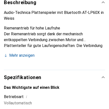
Beschreibung
Audio-Technica Plattenspieler mit Bluetooth AT-LP60X in
Weiss
Riemenantrieb für hohe Laufruhe
Der Riemenantrieb sorgt dank der mechanisch
entkoppelten Verbindung zwischen Motor und
Plattenteller für gute Laufeigenschaften. Die Verbindung
mittels Gummiriemen minimiert unerwünschte Vibrationen
Mehr anzeigen
und andere Störgeräusche, sorgt für Laufruhe und damit
für optimale Klangqualität bei der Wiedergabe Ihrer
Lieblingsplatten.
Spezifikationen
Das Wichtigste auf einen Blick
i
Betriebsart
Vollautomatisch