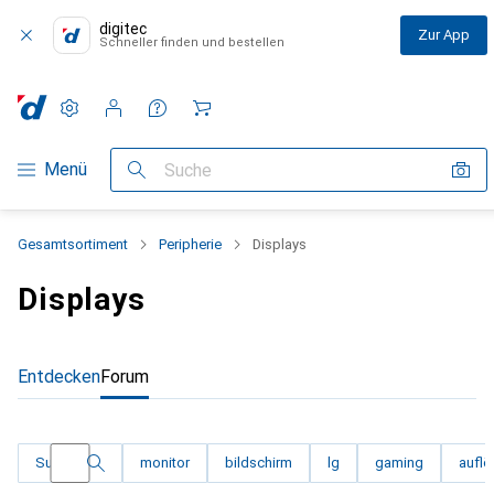
digitec
Zur App
Schneller finden und bestellen
Einstellungen
Kundenkonto
Vergleichslisten
Merklisten
Warenkorb
Navigation nach Kategorien
Menü
Suche
Gesamtsortiment
Peripherie
Displays
Displays
Entdecken
Forum
Filtere die Diskussionen nach einem der folgen
Suche
monitor
bildschirm
lg
gaming
aufl