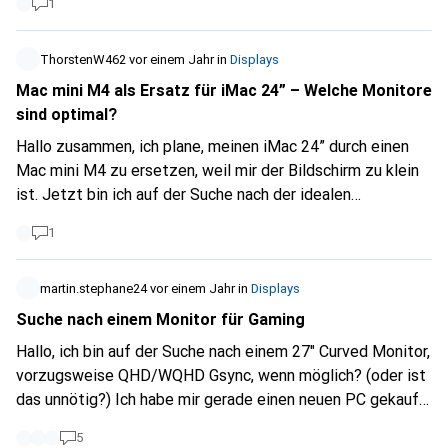
1
https://www.galaxus.ch/en/s1/product/dell-p3424we-
3440-x-1440-pixels-34-monitor-37836078?tagIds=77-
624
ThorstenW462
Wäre meine Grafikkarte kompatibel? Gibt es
vor einem Jahr
in
Displays
Vorschläge für einen ähnlichen gebogenen Monitor? Ich
Mac mini M4 als Ersatz für iMac 24” – Welche Monitore
benutze meinen Rechner hauptsächlich für die Arbeit.
sind optimal?
Danke! PC-Spezifikationen: Prozessor Intel Core i3-8109U
Hallo zusammen, ich plane, meinen iMac 24” durch einen
(4M Cache, bis zu 3,6 GHz) Grafikprozessor Intel Iris Plus
Mac mini M4 zu ersetzen, weil mir der Bildschirm zu klein
Graphics 655 (300 MHz-1.05GHz, unterstützt 4K@60Hz)
ist. Jetzt bin ich auf der Suche nach der idealen
Betriebssystem Windows 11 Pro Speicher 8GB Dual-
Monitorlösung und total unschlüssig. Mein
Channel DDR4, unterstützt DIY-Erweiterung auf 32GB
1
Hauptarbeitsbereich ist die Belegverarbeitung mit DATEV
Unternehmen Online, aber ich arbeite auch regelmäßig mit
GIS-Anwendungen und anderen Web-Tools, in denen ich
martin.stephane24
vor einem Jahr
in
Displays
viele Daten eingeben muss. Eine große, scharfe und
Suche nach einem Monitor für Gaming
ergonomische Bildschirmfläche ist mir daher sehr wichtig.
Hallo, ich bin auf der Suche nach einem 27" Curved Monitor,
Ich schwanke zwischen folgenden Optionen: • Zwei 27-
vorzugsweise QHD/WQHD Gsync, wenn möglich? (oder ist
Zoll-Monitore mit 5K oder 4K • Ein einzelner 32-Zoll-
das unnötig?) Ich habe mir gerade einen neuen PC gekauft
Monitor mit 4K oder 6K • Zwei 32-Zoll-Monitore mit 4K
und mein aktueller Bildschirm hält nicht mehr mit. Es gibt
oder 6K Zusätzlich hätte ich gerne eine möglichst cleane
5
so viele Möglichkeiten und so viele verschiedene