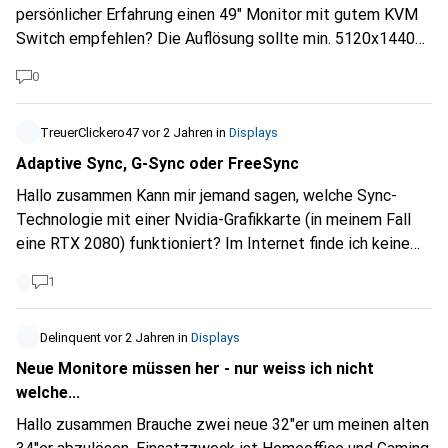
persönlicher Erfahrung einen 49" Monitor mit gutem KVM
Switch empfehlen? Die Auflösung sollte min. 5120x1440
betragen. Der Monitor wird primär zum Arbeiten genutzt,
0
gelegentliches Serien schauen oder Gamen kommt vor, ist
aber nicht prioritär. Herzlichen Dank im Voraus.
TreuerClickero47
vor 2 Jahren
in
Displays
Adaptive Sync, G-Sync oder FreeSync
Hallo zusammen Kann mir jemand sagen, welche Sync-
Technologie mit einer Nvidia-Grafikkarte (in meinem Fall
eine RTX 2080) funktioniert? Im Internet finde ich keine
gute Antwort darauf. Überall steht etwas anderes zu dem
1
Thema.
Delinquent
vor 2 Jahren
in
Displays
Neue Monitore müssen her - nur weiss ich nicht
welche...
Hallo zusammen Brauche zwei neue 32"er um meinen alten