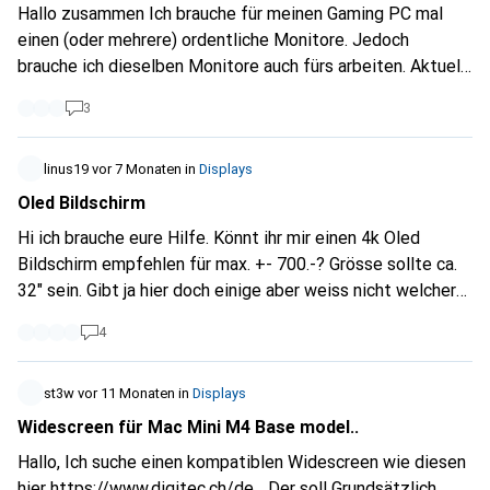
Hallo zusammen Ich brauche für meinen Gaming PC mal
einen (oder mehrere) ordentliche Monitore. Jedoch
brauche ich dieselben Monitore auch fürs arbeiten. Aktuell
verwende ich 2x 27" WQHD Monitore mit 170hz, G-Sync
3
und HDR400.
https://www.digitec.ch/de...
Wichtig....
Arbeiten (Softwareentwicklung und
Applikationsmanagement) tue ich ca. 50h pro Woche und
linus19
vor 7 Monaten
in
Displays
Zocken so gegen 10h.... Falls der Monitor folglich nicht gut
Oled Bildschirm
bezüglich Textklarheit oder anstrengend für die Augen ist,
Hi ich brauche eure Hilfe. Könnt ihr mir einen 4k Oled
wird es wohl keine Option für mich sein. Mein Gaming PC
Bildschirm empfehlen für max. +- 700.-? Grösse sollte ca.
kann alles spielen was auf dem Markt ist.... RTX5090 /
32" sein. Gibt ja hier doch einige aber weiss nicht welcher
9950X3D / 64GB CL32 6400 RAM Bin für alle Tipps
davon am besten ist Gebraucht wird er hauptsächlich für
dankbar. QDOLED, WOLED, MiniLED, Tamden OLED sind mir
4
Gaming.
alles bekannte Begriffe... Aktuell tendiere ich auf
folgenden Monitor (noch nicht in der Schweiz
st3w
vor 11 Monaten
in
Displays
angekommen) MPG 341CQR QD-OLED X36.... Der hat
Widescreen für Mac Mini M4 Base model..
scheinbar ein neues SubpixelLayout, welches das
Textproblem lösen sollte.
Hallo, Ich suche einen kompatiblen Widescreen wie diesen
hier
https://www.digitec.ch/de...
Der soll Grundsätzlich