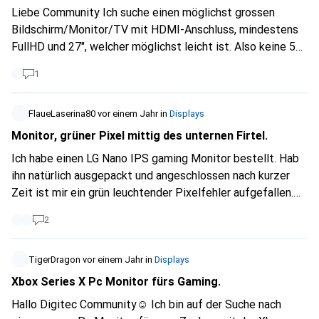
Liebe Community Ich suche einen möglichst grossen
Bildschirm/Monitor/TV mit HDMI-Anschluss, mindestens
FullHD und 27", welcher möglichst leicht ist. Also keine 5kg
oder so. Wunsch: 1kg :) Vielen Dank im Voraus für
1
Vorschläge!
FlaueLaserina80
vor einem Jahr
in
Displays
Monitor, grüner Pixel mittig des unternen Firtel.
Ich habe einen LG Nano IPS gaming Monitor bestellt. Hab
ihn natürlich ausgepackt und angeschlossen nach kurzer
Zeit ist mir ein grün leuchtender Pixelfehler aufgefallen.
Hab diereckt einen Serviceantrag gestellt ( natürlich
2
Sonntags) und am kommenden Werktag wird er versendet.
Meine Frage ist wie wird damit umgegangen? Der
Pixelfehler ist für mich sehr störend und ich habe bis her
TigerDragon
vor einem Jahr
in
Displays
keine Berührungspunkte mit galaxus. Mir ist klar das ein
Xbox Series X Pc Monitor fürs Gaming.
Pixel ggfl. Kein Garantie fall sein kann. Ich mach da doch
Hallo Digitec Community☺️ Ich bin auf der Suche nach
schon Sorgen dass ich ggfl auf einen " Kaputten" Monitor