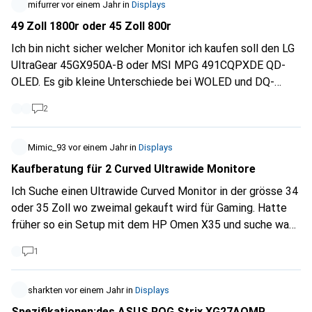
mifurrer
vor einem Jahr
in
Displays
49 Zoll 1800r oder 45 Zoll 800r
Ich bin nicht sicher welcher Monitor ich kaufen soll den LG
UltraGear 45GX950A-B oder MSI MPG 491CQPXDE QD-
OLED. Es gib kleine Unterschiede bei WOLED und DQ-
OLED das weiss ich. Aber was mir sorgen macht ist die
2
Krümmung beim LG 45 Zoll. Ob 800r zu gekrümmt ist und
mir schlecht wird. der 49 Zoll hat 1800r der gleich ist wie
mein momentaner Alienware 38 Zoll. Hat jemand erfahrung
Mimic_93
vor einem Jahr
in
Displays
mir der starken Krümmung?
Kaufberatung für 2 Curved Ultrawide Monitore
Ich Suche einen Ultrawide Curved Monitor in der grösse 34
oder 35 Zoll wo zweimal gekauft wird für Gaming. Hatte
früher so ein Setup mit dem HP Omen X35 und suche was
aktuelles einfach. !!! Preis ist erstmal neben sache !!! und
1
würde für Minecraft und Simulatoren hauptsächlich
gebraucht und bissl Youtube Videos schauen Vorab
schonmal vielen Dank für eure Hilfe Voraussetzung :
sharkten
vor einem Jahr
in
Displays
Curved Radius 1800 Maximal 1500 Krümmung Möglichkeit
Spezifikationen:des ASUS ROG Strix XG27AQMR