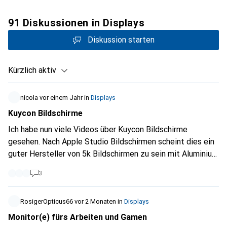
91 Diskussionen in Displays
Diskussion starten
Kürzlich aktiv
nicola
vor einem Jahr
in
Displays
Kuycon Bildschirme
Ich habe nun viele Videos über Kuycon Bildschirme
gesehen. Nach Apple Studio Bildschirmen scheint dies ein
guter Hersteller von 5k Bildschirmen zu sein mit Aluminium
Gehäuse. Es würde mich sehr freuen, könntet ihr diesen
3
Bildschirm ins Sortiment aufnehmen, ich denke das wäre
ein Kassenschlager.
RosigerOpticus66
vor 2 Monaten
in
Displays
Monitor(e) fürs Arbeiten und Gamen