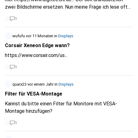
zwei Bildschirme ersetzen. Nun meine Frage ich lese oft
das es Probleme gibt mit Widescreen, aber gibts irgend
1
einer der nicht über 1100.- CHF kostet und problemlos die
240hz oder 120hz mit dem Base Mac Mini M4 betreiben
kann? Es muss auch kein 4K sein, 1440 reicht genügend.
wufufu
vor 11 Monaten
in
Displays
Was wäre dann besser zum anschliessen, direkt HDMI oder
Corsair Xeneon Edge wann?
DP? Ich wäre sehr Dankbar über eure Meinung.
https://www.corsair.com/us...
1
quarx23
vor einem Jahr
in
Displays
Filter für VESA-Montage
Kannst du bitte einen Filter für Monitore mit VESA-
Montage hinzufügen?
1