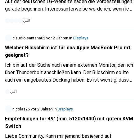
Auf der deutschen LG-Website haben die Vorbestellungen
gerade begonnen. Interessanterweise werde ich, wenn ich
auf die Schweizer LG-Website
5
(
https://www.lg.com/ch_de
) gehe und versuche, die
Monitore zu bestellen, zu
https://www.lg.com/de
weitergeleitet, und man kann nichts in die Schweiz liefern :
claudio.santana82
vor 2 Jahren
in
Displays
( Vielleicht wissen die Leute bei Galaxus etwas? Ich habe
Welcher Bildschirm ist für das Apple MacBook Pro m1
auch versucht, LG Schweiz zu kontaktieren, aber keine
geeignet?
Antwort...
Ich bin auf der Suche nach einem externen Monitor, den ich
über Thunderbolt anschließen kann. Der Bildschirm sollte
auch ein eingebautes Docking haben. Es ist wichtig, dass
er über einen RJ45-Anschluss verfügt.
1
nicolas26
vor 2 Jahren
in
Displays
Empfehlungen für 49" (min. 5120x1440) mit gutem KVM
Switch
Liebe Community, Kann mir jemand basierend auf