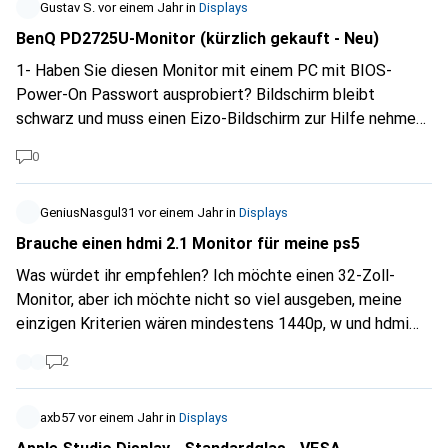
Gustav S.
vor einem Jahr
in
Displays
BenQ PD2725U-Monitor (kürzlich gekauft - Neu)
1- Haben Sie diesen Monitor mit einem PC mit BIOS-
Power-On Passwort ausprobiert? Bildschirm bleibt
schwarz und muss einen Eizo-Bildschirm zur Hilfe nehmen!
2- Und haben Sie versucht ihn an zwei PCs bzw. 1 PC und 1
0
Laptop mit nur einer Maus und Tastatur anzuschliessen?
3- Hat der Monitor eine Reset All Funktion im OSD-Menü,
damit die Einstellungen auf die Ursprüngliche rückgängig
GeniusNasgul31
vor einem Jahr
in
Displays
gemacht werden? Ich habe Probleme damit und mit BenQ
Brauche einen hdmi 2.1 Monitor für meine ps5
Support komme ich bis jetzt beim Punkt 1 und 3 nicht vom
Was würdet ihr empfehlen? Ich möchte einen 32-Zoll-
Fleck. Mit Monitoren von EIZO und Acer habe ich diese
Monitor, aber ich möchte nicht so viel ausgeben, meine
Probleme nicht. Darum Punkt 2 noch nicht mit dem
einzigen Kriterien wären mindestens 1440p, w und hdmi
Support besprochen. Danke im Voraus für jede
2.1 natürlich.
Rückmeldung.
2
axb57
vor einem Jahr
in
Displays