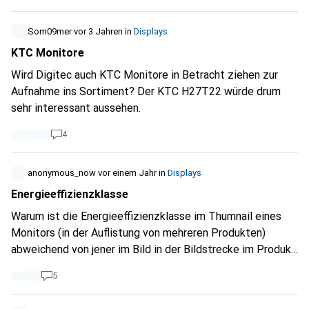
Apple-like Lösung mit einer guten Halterung für den
Standards, dass ich nicht weiß, welchen ich wählen soll. Ist
Schreibtisch. Problematisch ist für mich auch die fehlende
es besser, auf die CES zu warten, um etwas Neues zu
Som09mer
vor 3 Jahren
in
Displays
Webcam und die Lautsprecher beim Mac mini – beides
sehen? Vielen Dank für deine Hilfe
KTC Monitore
sollte am besten direkt mit der Monitorlösung gelöst
werden. Das Apple Studio Display ist mir zu teuer, daher
Wird Digitec auch KTC Monitore in Betracht ziehen zur
suche ich nach Alternativen, die ein gutes Bild, scharfes
Aufnahme ins Sortiment? Der KTC H27T22 würde drum
Text-Rendering und eine hohe Ergonomie bieten. Hat
sehr interessant aussehen.
jemand eine ähnliche Konfiguration oder eine Empfehlung?
4
Danke für eure Tipps!
anonymous_now
vor einem Jahr
in
Displays
Energieeffizienzklasse
Warum ist die Energieeffizienzklasse im Thumnail eines
Monitors (in der Auflistung von mehreren Produkten)
abweichend von jener im Bild in der Bildstrecke im Produkt
selbst?
5