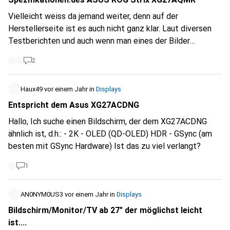
für Monitorarm G-Sync Wäre der der Corsair Xeneon
Vielleicht weiss da jemand weiter, denn auf der
34WQHD240C eine gute Wahl ? Hab alt bissl respekt
Herstellerseite ist es auch nicht ganz klar. Laut diversen
wegen dem Burn-in von O-LED
Testberichten und auch wenn man eines der Bilder
anschaut muss der Monitor folgende Anschlüsse haben: 1x
2
DisplayPort 1.4 (300Hz@2560x1440), 2x HDMI 2.0
(144Hz@2560x1440), 1x USB-B 3.0 (Upstream, 5Gb/​s), 2x
USB-A 3.0 (Downstream, 5Gb/​s), 1x 3.5mm Klinke Line-Out,
Haux49
vor einem Jahr
in
Displays
1x DC-In Hohlbuchse (Netzanschluss). Ich denke für diesen
Entspricht dem Asus XG27ACDNG
Preis sollte er das USB B auch haben, denn wie soll er mit
Hallo, Ich suche einen Bildschirm, der dem XG27ACDNG
der Display Widget Center software von Asus
ähnlich ist, d.h.: - 2K - OLED (QD-OLED) HDR - GSync (am
kommuniezieren? Danke schon mal für die Antwort.Hier
besten mit GSync Hardware) Ist das zu viel verlangt?
der Link zu den Spezifikationen wie ich sie gefunden habe.
https://geizhals.de/asus-rog-s...
1
AN0NYM0US3
vor einem Jahr
in
Displays
Bildschirm/Monitor/TV ab 27" der möglichst leicht
ist....