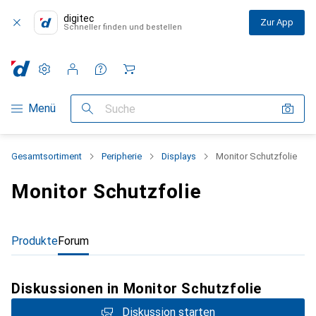
digitec
Zur App
Schneller finden und bestellen
Einstellungen
Kundenkonto
Vergleichslisten
Merklisten
Warenkorb
Navigation nach Kategorien
Menü
Suche
Gesamtsortiment
Peripherie
Displays
Monitor Schutzfolie
Monitor Schutzfolie
Produkte
Forum
Diskussionen in Monitor Schutzfolie
Diskussion starten