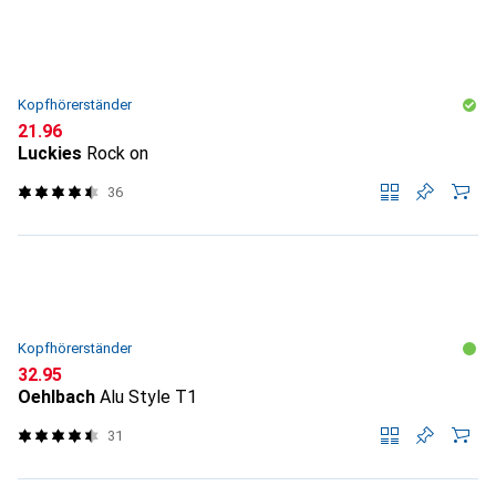
Kopfhörerständer
CHF
21.96
Luckies
Rock on
36
Kopfhörerständer
CHF
32.95
Oehlbach
Alu Style T1
31