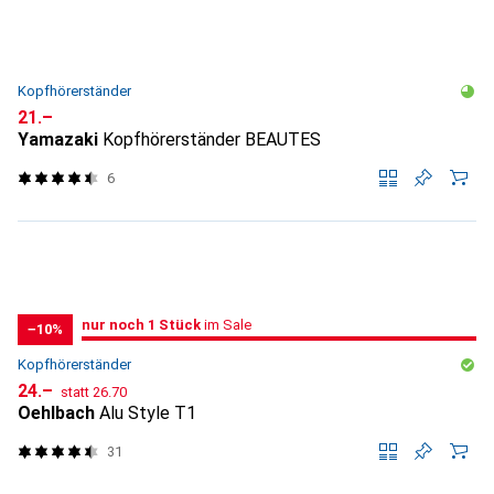
Kopfhörerständer
CHF
21.–
Yamazaki
Kopfhörerständer BEAUTES
6
noch 1 Stück
nur noch 1 Stück
im Sale
im Sale
−10%
Kopfhörerständer
CHF
CHF
24.–
statt
26.70
Oehlbach
Alu Style T1
31