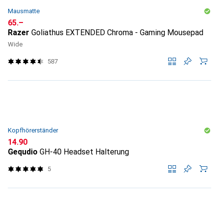
Mausmatte
CHF
65.–
Razer
Goliathus EXTENDED Chroma - Gaming Mousepad
Wide
587
Kopfhörerständer
CHF
14.90
Gequdio
GH-40 Headset Halterung
5