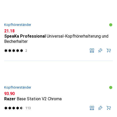
Kopfhörerständer
CHF
21.18
SpeaKa Professional
Universal-Kopfhörerhalterung und
Becherhalter
2
Kopfhörerständer
CHF
93.90
Razer
Base Station V2 Chroma
113