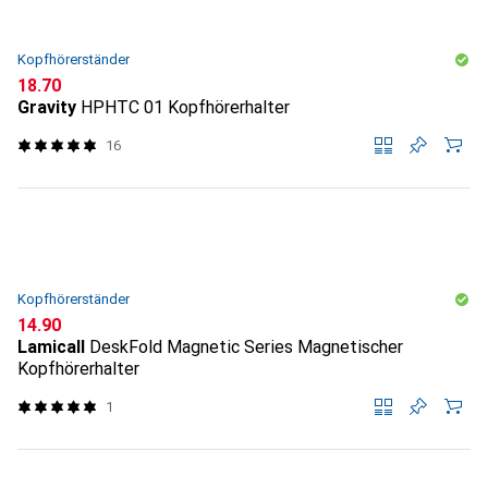
Kopfhörerständer
CHF
18.70
Gravity
HPHTC 01 Kopfhörerhalter
16
Kopfhörerständer
CHF
14.90
Lamicall
DeskFold Magnetic Series Magnetischer
Kopfhörerhalter
1