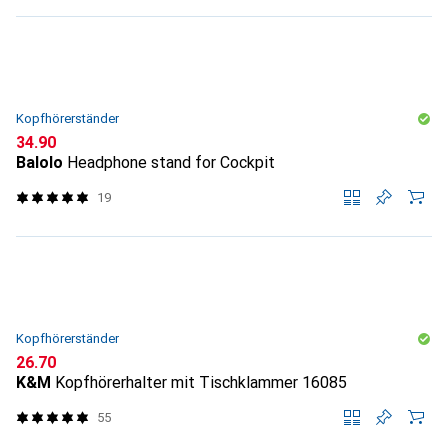
Kopfhörerständer
CHF
34.90
Balolo
Headphone stand for Cockpit
19
Kopfhörerständer
CHF
26.70
K&M
Kopfhörerhalter mit Tischklammer 16085
55