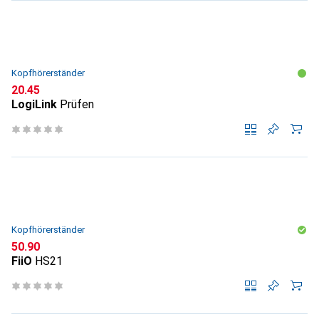
Kopfhörerständer
CHF
20.45
LogiLink
Prüfen
Kopfhörerständer
CHF
50.90
FiiO
HS21