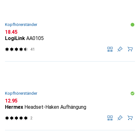
Kopfhörerständer
CHF
18.45
LogiLink
AA0105
41
Kopfhörerständer
CHF
12.95
Hermex
Headset-Haken Aufhängung
2