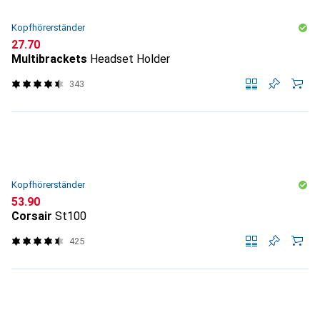
Kopfhörerständer
CHF
27.70
Multibrackets
Headset Holder
343
Kopfhörerständer
CHF
53.90
Corsair
St100
425