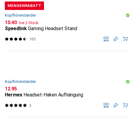
MENGENRABATT
Kopfhörerständer
CHF
10.40
bei 2 Stück
Speedlink
Gaming Headset Stand
165
Kopfhörerständer
CHF
12.95
Hermex
Headset-Haken Aufhängung
2