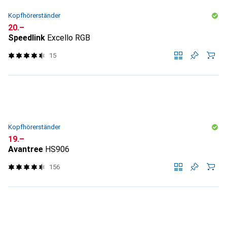
Kopfhörerständer
CHF
20.–
Speedlink
Excello RGB
15
Kopfhörerständer
CHF
19.–
Avantree
HS906
156