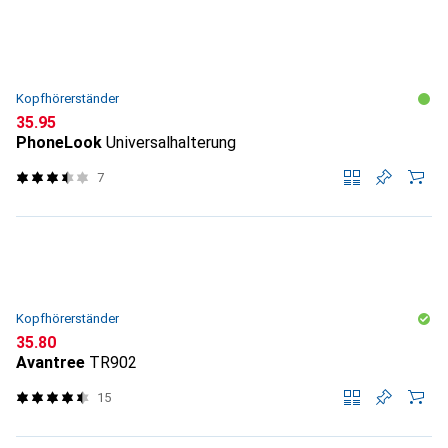
Kopfhörerständer
CHF
35.95
PhoneLook
Universalhalterung
7
Kopfhörerständer
CHF
35.80
Avantree
TR902
15