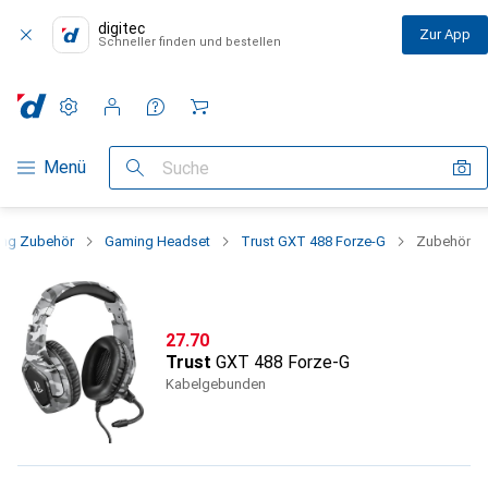
digitec
Zur App
Schneller finden und bestellen
Einstellungen
Kundenkonto
Vergleichslisten
Merklisten
Warenkorb
Navigation nach Kategorien
Menü
Suche
ng Zubehör
Gaming Headset
Trust GXT 488 Forze-G
Zubehör
CHF
27.70
Trust
GXT 488 Forze-G
Kabelgebunden