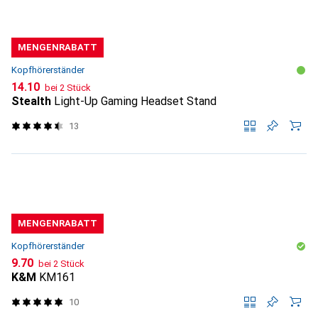
MENGENRABATT
Kopfhörerständer
CHF
14.10
bei 2 Stück
Stealth
Light-Up Gaming Headset Stand
13
MENGENRABATT
Kopfhörerständer
CHF
9.70
bei 2 Stück
K&M
KM161
10