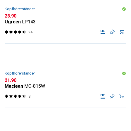
Kopfhörerständer
CHF
28.90
Ugreen
LP143
24
Kopfhörerständer
CHF
21.90
Maclean
MC-815W
8