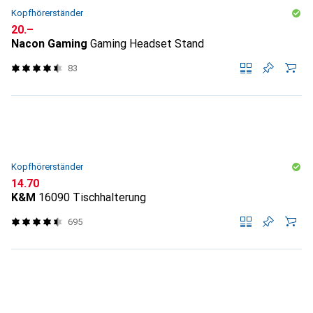
Kopfhörerständer
CHF
20.–
Nacon Gaming
Gaming Headset Stand
83
Kopfhörerständer
CHF
14.70
K&M
16090 Tischhalterung
695