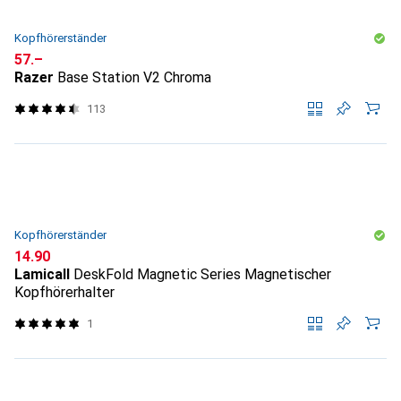
Kopfhörerständer
CHF
57.–
Razer
Base Station V2 Chroma
113
Kopfhörerständer
CHF
14.90
Lamicall
DeskFold Magnetic Series Magnetischer
Kopfhörerhalter
1