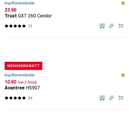
Kopfhörerständer
CHF
23.90
Trust
GXT 260 Cendor
73
MENGENRABATT
Kopfhörerständer
CHF
10.80
bei 2 Stück
Avantree
HS907
84