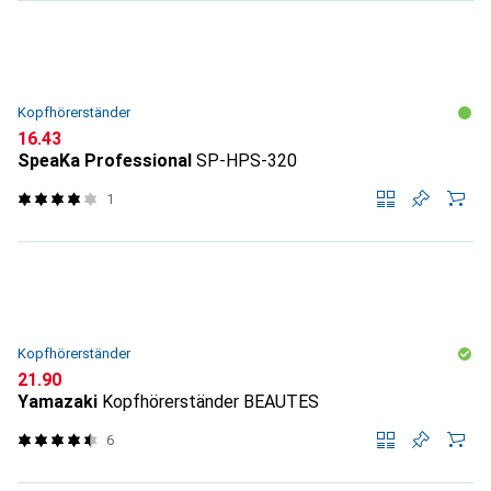
Kopfhörerständer
CHF
16.43
SpeaKa Professional
SP-HPS-320
1
Kopfhörerständer
CHF
21.90
Yamazaki
Kopfhörerständer BEAUTES
6