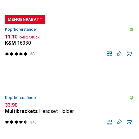
MENGENRABATT
Kopfhörerständer
CHF
11.10
bei 2 Stück
K&M
16330
38
Kopfhörerständer
CHF
33.90
Multibrackets
Headset Holder
343