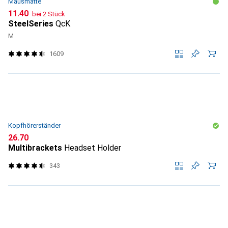
Mausmatte
CHF
11.40
bei 2 Stück
SteelSeries
QcK
M
1609
Kopfhörerständer
CHF
26.70
Multibrackets
Headset Holder
343