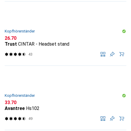
Kopfhörerständer
CHF
26.70
Trust
CINTAR - Headset stand
43
Kopfhörerständer
CHF
33.70
Avantree
Hs102
49