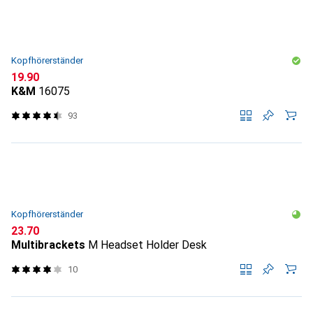
Kopfhörerständer
CHF
19.90
K&M
16075
93
Kopfhörerständer
CHF
23.70
Multibrackets
M Headset Holder Desk
10