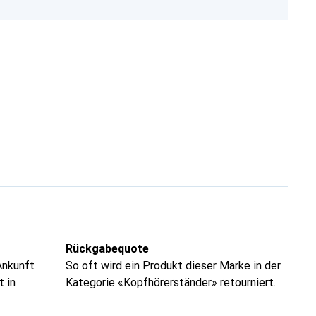
Rückgabequote
Ankunft
So oft wird ein Produkt dieser Marke in der
t in
Kategorie «Kopfhörerständer» retourniert.