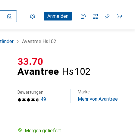
Einstellungen
Kundenkonto
Vergleichslisten
Merklisten
Warenkorb
Anmelden
tänder
Avantree Hs102
CHF
33.70
Avantree
Hs102
Marke
Bewertungen
Mehr von Avantree
49
morgen geliefert