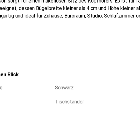
kon sorgt für einen makellosen Sitz des Kopfhörers. Es ist für f
eignet, dessen Bügelbreite kleiner als 4 cm und Höhe kleiner al
nzigartig und ideal für Zuhause, Büroraum, Studio, Schlafzimmer
en Blick
g
Schwarz
Tischständer