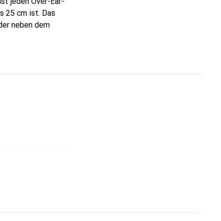
ast jeden Over-Ear-
s 25 cm ist. Das
 oder neben dem