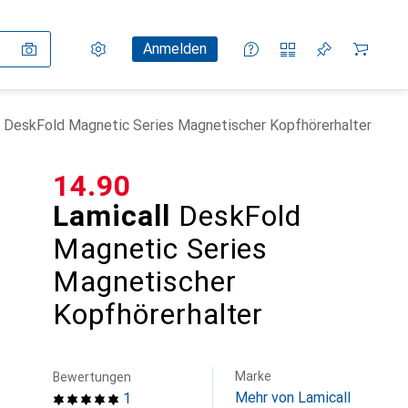
Einstellungen
Kundenkonto
Vergleichslisten
Merklisten
Warenkorb
Anmelden
l DeskFold Magnetic Series Magnetischer Kopfhörerhalter
CHF
14.90
Lamicall
DeskFold
Magnetic Series
Magnetischer
Kopfhörerhalter
Marke
Bewertungen
Mehr von Lamicall
1