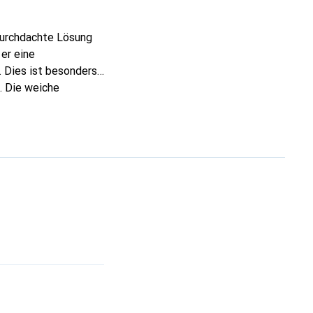
durchdachte Lösung
er eine
 Dies ist besonders
. Die weiche
 die Langlebigkeit
tage an
ft von bis zu 500 g
rägt zu einem