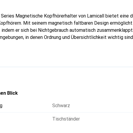
Series Magnetische Kopfhörerhalter von Lamicall bietet eine 
opfhörern. Mit seinem magnetisch faltbaren Design ermöglicht 
 indem er sich bei Nichtgebrauch automatisch zusammenklappt.
umgebungen, in denen Ordnung und Übersichtlichkeit wichtig sind
en Kopfbügel der Kopfhörer vor Kratzern und Druckstellen, was
. Die selbstklebende Befestigung ermöglicht eine einfache Mon
berflächen, ohne dass Bohren erforderlich ist. Mit einer Tragkra
meisten gängigen Over-Ear- und On-Ear-Kopfhörer geeignet und t
geräumten Erscheinungsbild bei.
en Blick
g
Schwarz
Tischständer