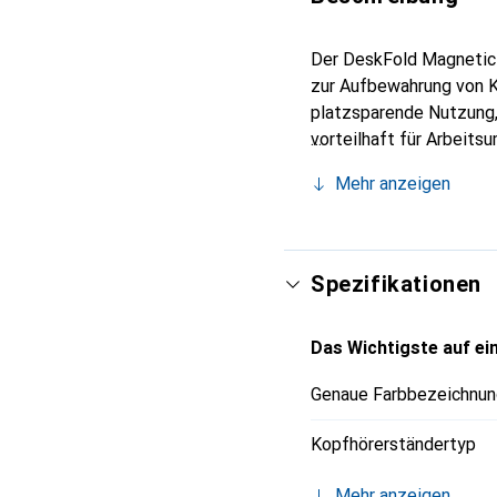
Der DeskFold Magnetic 
zur Aufbewahrung von K
platzsparende Nutzung,
vorteilhaft für Arbeits
Gummiauflage schützt d
Mehr anzeigen
der Geräte unterstützt
verschiedenen glatten O
ist der Halter für die 
professionellen und auf
Spezifikationen
Das Wichtigste auf ein
Genaue Farbbezeichnun
Kopfhörerständertyp
Mehr anzeigen