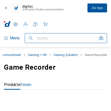
digitec
Zur App
Schneller finden und bestellen
Einstellungen
Kundenkonto
Vergleichslisten
Merklisten
Warenkorb
Navigation nach Kategorien
Menü
Suche
samtsortiment
Gaming + VR
Gaming Zubehör
Game Recorder
Game Recorder
Produkte
Forum