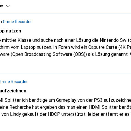
iv
in
Game Recorder
op nutzen
 mittler Klasse und suche nach einer Lösung die Nintendo Swit
 Foren wird ein Caputre Carte (4K Passtrough) und ein
roadcasting Software (OBS)) als Lösung genannt. Weiss jemand
 braucht und ob das überhauppt funktioniert?
Game Recorder
aufzeichnen
 Splitter ich benötige um Gameplay von der PS3 aufzuzeichnen
 eine Recherche hat ergeben das man einen HDMI Splitter benöt
 von Lindy gekauft der HDCP unterstützt, leider entfernt er es 
/s1/product/lindy-hdmi-splitter-compact-2-port-switch-box-8
r der ist nicht mehr im Sortiment.
https://www.digitec.ch/de/s