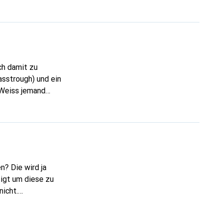
ch damit zu
? Die wird ja
igt um diese zu
nicht.
905947
Scheinbar
1/product/ligawo-