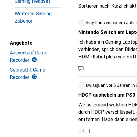
Gaming Headset
Sortieren nach
:
Kürzlich akt
Weiteres Gaming
Zubehör
Sisy Phos
vor einem Jahr
Nintendo Switch am Lapt
Ich habe ein Gaming Laptop
Angebote
verbinden, sprich den Bildschirm vom Laptop nutzen. In
Ausverkauf Game
HDMI-Kabel plus eine Software (Open B
Recorder
welche Capture Karte es da
0
Gebraucht Game
Recorder
swissjuan
vor 6 Jahren
in
HDCP aushebeln um PS3 
Weiss jemand welchen HDMI
durch HDCP verschlüsselt,
entfernen. Habe dann einen
https://www.digitec.ch/de
1
könnte es der folgende abe