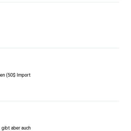
t sicher auch
len (50$ Import
 gibt aber auch