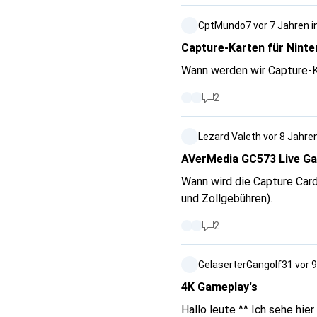
hdmi-splitter-1-eingang-
CptMundo7
vor 7 Jahren
i
schon mal unter dem Ripsaw
nicht schlecht noch hier zu 
Capture-Karten für Nint
Wann werden wir Capture-K
2
Lezard Valeth
vor 8 Jahre
AVerMedia GC573 Live G
Wann wird die Capture Card 
und Zollgebühren).
2
GelaserterGangolf31
vor 
4K Gameplay's
Hallo leute ^^ Ich sehe hi