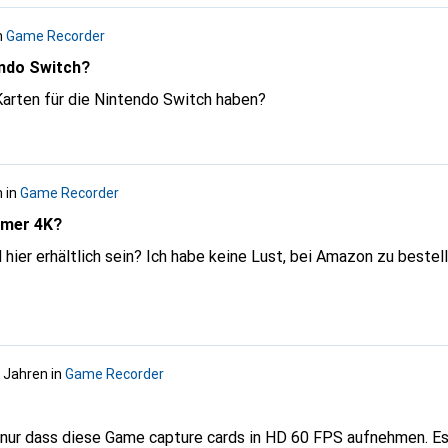
2-ausgaenge-4k2k-3d-switch-box-5669263
Hat jemand einen Vorschlag? Habe
n
Game Recorder
 HD von Razer gefragt und ein Mail an Digitec gemacht aber is
fragen :-)
endo Switch?
arten für die Nintendo Switch haben?
n
in
Game Recorder
amer 4K?
hier erhältlich sein? Ich habe keine Lust, bei Amazon zu bestel
9 Jahren
in
Game Recorder
er nur dass diese Game capture cards in HD 60 FPS aufnehmen. Es