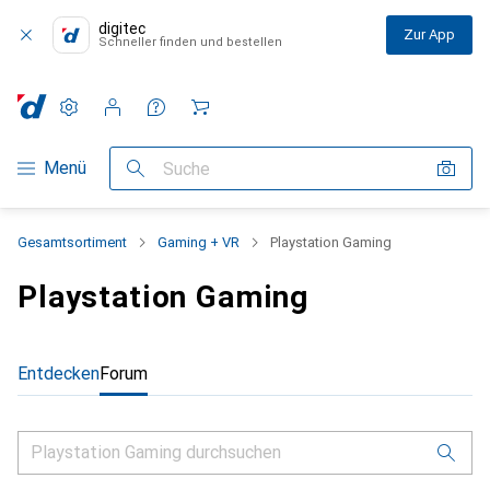
digitec
Zur App
Schneller finden und bestellen
Einstellungen
Kundenkonto
Vergleichslisten
Merklisten
Warenkorb
Navigation nach Kategorien
Menü
Suche
Gesamtsortiment
Gaming + VR
Playstation Gaming
Playstation Gaming
Entdecken
Forum