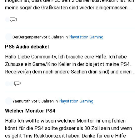
möglich ist, dass die PS5 seit 2 Jahren ausverkauft ist. Ich
meine sogar die Grafikkarten sind wieder einigermassen
lieferbar. Wann ist also damit zurechnen, dass die
1
Ausverkauftmeldung verschwindet
DerBergenpeter
vor 5 Jahren
in
Playstation Gaming
PS5 Audio debakel
Hallo Liebe Community, Ich brauche eure Hilfe. Ich habe
Zuhause ein Game/Kino Keller in der bis jetzt meine PS4,
Receiver(an dem noch andere Sachen dran sind) und einen
Beamer stehen. Ich habe meine PS4 mit HDMI direkt an
3
den Beamer verbunden um die Latenz zu verringern, denn
über den AV Receiver ist dieser sehr spürbar(vielleicht
kennt ihr das Problem). Die PS4 habe ich dann mit einem
Yaenuroth
vor 5 Jahren
in
Playstation Gaming
digitalen Audiokabel (Optical Toslink) mit dem Receiver
Welcher Monitor PS4
verbunden. Perfekte Kombi, soweit so gut. Jetzt will ich
Hallo Ich wollte wissen welchen Monitor ihr empfehlen
mir aber die neue PS5 zulegen und zu meinem erstaunen
könnt für die PS4 sollte grösser als 30 Zoll sein und wenn
hat diese kein Optical Toslink Audioausgang mehr. Ich will
es geht 1ms Reaktionszeit haben. Danke für eure Hilfe
die PS5 auf keinen fall über den Receiver laufen lassen,