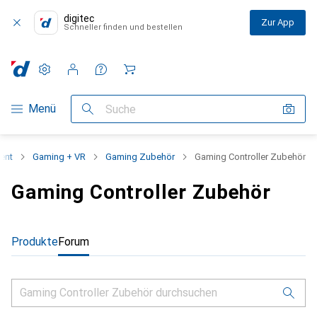
digitec
Zur App
Schneller finden und bestellen
Einstellungen
Kundenkonto
Vergleichslisten
Merklisten
Warenkorb
Navigation nach Kategorien
Menü
Suche
ent
Gaming + VR
Gaming Zubehör
Gaming Controller Zubehör
Gaming Controller Zubehör
Produkte
Forum