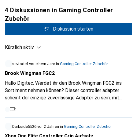
4 Diskussionen in Gaming Controller
Zubehör
Diskussion starten
Kürzlich aktiv
sevtodef
vor einem Jahr
in
Gaming Controller Zubehör
Brook Wingman FGC2
Hallo Digitec. Werdet ihr den Brook Wingman FGC2 ins
Sortiment nehmen können? Dieser controller adapter
scheint der einzige zuverlässige Adapter zu sein, mit
welchem es ermöglicht wird, den PS4 controller auf der
1
PS5 vollumfänglich nutzen zu können (Besonders für COD
wichtig)
Darkside5526
vor 2 Jahren
in
Gaming Controller Zubehör
Xbox One Elite Controller Grip Aufsatz