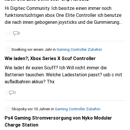
Hi Digitec Community. Ich besitze einen immer noch
funktionstüchtigen xbox One Elite Controller ich benutze
die nach innen gebogenen joysticks und die Gummierung
des einten ist fast durch. Kennt ihr gute gummierte
2
Kappen welche man einfach über die gummierte fläche
stecken kann um das Problem zu lösen? Habe eigentlich
keine Lust das neue Set mit allen Paddles für 40 Fr. Oder
Doelking
vor einem Jahr
in
Gaming Controller Zubehör
60 fr zu kaufen wegen einem Joystick. Danke für eure
Wie laden?; Xbox Series X Scuf Controller
Tipps. Und ja ich habe auch nur schondie joysticks für 10 Fr.
Wie ladet ihr euren Scuff? Ich Will nicht immer die
gefunden ob diese jedoch original sind wage ich zu
Batterien tauschen. Welche Ladestation passt? usb c mit
bezweifeln. Danke im Voraus.
aufladbahren akkus? Thx
1
Skopsky
vor 10 Jahren
in
Gaming Controller Zubehör
Ps4 Gaming Stromversorgung von Nyko Modular
Charge Station