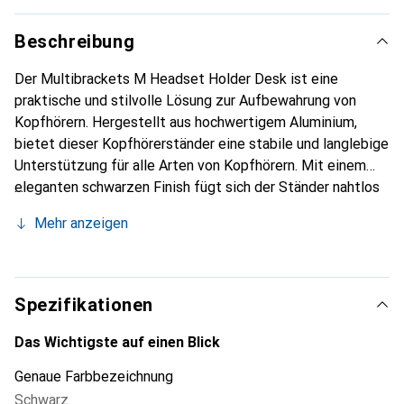
Beschreibung
Der Multibrackets M Headset Holder Desk ist eine
praktische und stilvolle Lösung zur Aufbewahrung von
Kopfhörern. Hergestellt aus hochwertigem Aluminium,
bietet dieser Kopfhörerständer eine stabile und langlebige
Unterstützung für alle Arten von Kopfhörern. Mit einem
eleganten schwarzen Finish fügt sich der Ständer nahtlos
in jede Umgebung ein, sei es im Büro, im Gaming-Bereich
Mehr anzeigen
oder im Home-Office. Der Tischständer ist leicht und
kompakt, was ihn ideal für die Nutzung auf Schreibtischen
oder Regalen macht. Dank des mitgelieferten
Montagesets ist die Installation einfach und schnell,
Spezifikationen
sodass der Ständer sofort einsatzbereit ist. Mit einer
maximalen Tragfähigkeit von 1 kg ist er für die meisten
Das Wichtigste auf einen Blick
Kopfhörermodelle geeignet und sorgt dafür, dass Ihre
Genaue Farbbezeichnung
Kopfhörer sicher und ordentlich aufbewahrt werden.
Schwarz