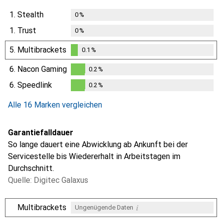
1.
Stealth
0
%
1.
Trust
0
%
5.
Multibrackets
0.1
%
0.1
%
6.
Nacon Gaming
0.2
%
0.2
%
6.
Speedlink
0.2
%
0.2
%
Alle 16 Marken vergleichen
Garantiefalldauer
So lange dauert eine Abwicklung ab Ankunft bei der
Servicestelle bis Wiedererhalt in Arbeitstagen im
Durchschnitt.
Quelle: Digitec Galaxus
i
Multibrackets
Ungenügende Daten
i
i
i
i
Ungenügende Daten
Ungenügende Daten
Ungenügende Daten
Ungenügende Daten