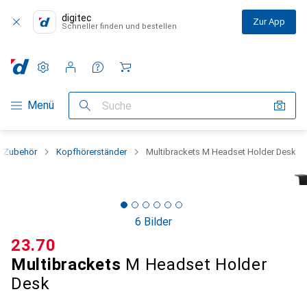
digitec
Zur App
Schneller finden und bestellen
Einstellungen
Kundenkonto
Vergleichslisten
Merklisten
Warenkorb
Navigation nach Kategorien
Menü
Suche
r Zubehör
Kopfhörerständer
Multibrackets M Headset Holder Desk
6 Bilder
CHF
23.70
Multibrackets
M Headset Holder
Desk