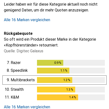
Leider haben wir für diese Kategorie aktuell noch nicht
genügend Daten, um dir mehr Quoten anzuzeigen.
Alle 16 Marken vergleichen
Rückgabequote
So oft wird ein Produkt dieser Marke in der Kategorie
«Kopfhörerständer» retourniert.
Quelle: Digitec Galaxus
7.
Razer
0.9
%
0.9
%
8.
Speedlink
1.1
%
1.1
%
9.
Multibrackets
1.2
%
1.2
%
10.
Stealth
1.3
%
1.3
%
11.
K&M
1.4
%
1.4
%
Alle 16 Marken vergleichen