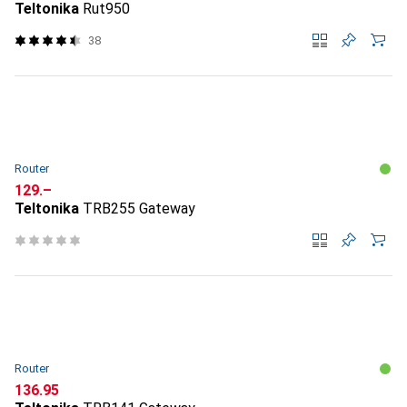
Teltonika
Rut950
38
Router
CHF
129.–
Teltonika
TRB255 Gateway
Router
CHF
136.95