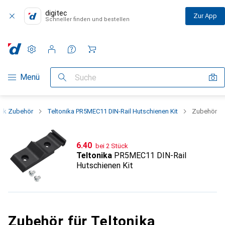
digitec
Zur App
Schneller finden und bestellen
Einstellungen
Kundenkonto
Vergleichslisten
Merklisten
Warenkorb
Navigation nach Kategorien
Menü
Suche
ank Zubehör
Teltonika PR5MEC11 DIN-Rail Hutschienen Kit
Zubehör
CHF
6.40
bei 2 Stück
Teltonika
PR5MEC11 DIN-Rail
Hutschienen Kit
Zubehör für Teltonika