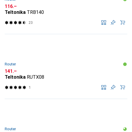
CHF
116.–
Teltonika
TRB140
23
Router
CHF
141.–
Teltonika
RUTX08
1
Router