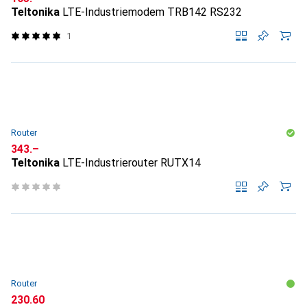
Teltonika
LTE-Industriemodem TRB142 RS232
1
Router
CHF
343.–
Teltonika
LTE-Industrierouter RUTX14
Router
CHF
230.60