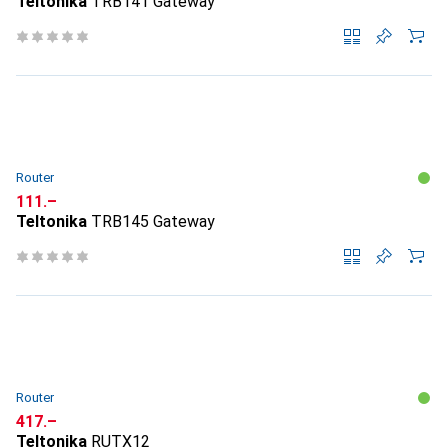
Teltonika
TRB141 Gateway
Router
CHF
111.–
Teltonika
TRB145 Gateway
Router
CHF
417.–
Teltonika
RUTX12