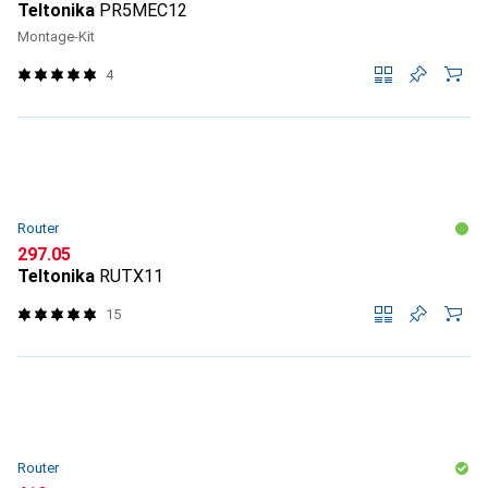
Teltonika
PR5MEC12
Montage-Kit
4
Router
CHF
297.05
Teltonika
RUTX11
15
Router