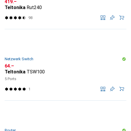
CHF
419.–
Teltonika
Rut240
98
Netzwerk Switch
CHF
64.–
Teltonika
TSW100
5 Ports
1
Router