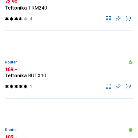
CHF
72.90
Teltonika
TRM240
4
Router
CHF
169.–
Teltonika
RUTX10
1
Router
CHF
105.–