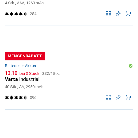
4 Stk., AAA, 1260 mAh
284
MENGENRABATT
Batterien + Akkus
CHF
CHF
13.10
bei 3 Stück
0.32
/
1Stk.
Varta
Industrial
40 Stk., AA, 2950 mAh
396