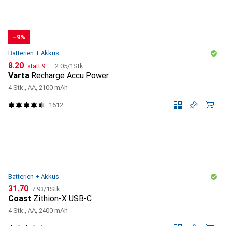
−9%
Batterien + Akkus
CHF
CHF
CHF
8.20
statt
9.–
2.05
/
1Stk.
Varta
Recharge Accu Power
4 Stk., AA, 2100 mAh
1612
Batterien + Akkus
CHF
CHF
31.70
7.93
/
1Stk.
Coast
Zithion-X USB-C
4 Stk., AA, 2400 mAh