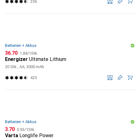
236
Batterien + Akkus
CHF
CHF
36.70
1.84
/
1Stk.
Energizer
Ultimate Lithium
20 Stk., AA, 3000 mAh
425
Batterien + Akkus
CHF
CHF
3.70
0.93
/
1Stk.
Varta
Longlife Power