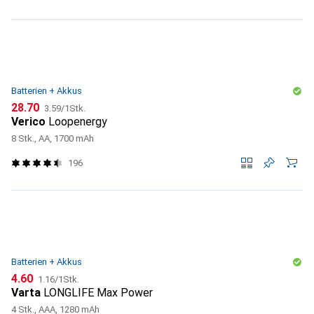
Batterien + Akkus
CHF
CHF
28.70
3.59
/
1Stk.
Verico
Loopenergy
8 Stk., AA, 1700 mAh
196
Batterien + Akkus
CHF
CHF
4.60
1.16
/
1Stk.
Varta
LONGLIFE Max Power
4 Stk., AAA, 1280 mAh