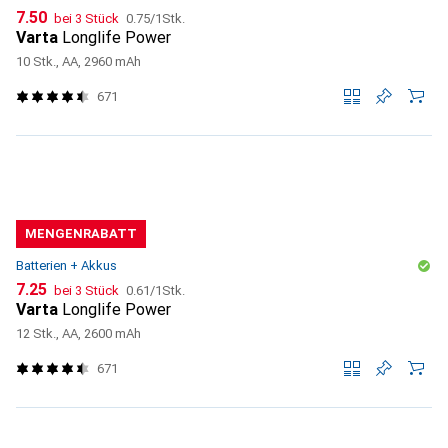
CHF
CHF
7.50
bei 3 Stück
0.75
/
1Stk.
Varta
Longlife Power
10 Stk., AA, 2960 mAh
671
MENGENRABATT
Batterien + Akkus
CHF
CHF
7.25
bei 3 Stück
0.61
/
1Stk.
Varta
Longlife Power
12 Stk., AA, 2600 mAh
671