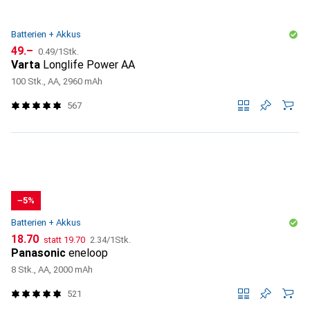
Batterien + Akkus
CHF
CHF
49.–
0.49
/
1Stk.
Varta
Longlife Power AA
100 Stk., AA, 2960 mAh
567
−5%
Batterien + Akkus
CHF
CHF
CHF
18.70
statt
19.70
2.34
/
1Stk.
Panasonic
eneloop
8 Stk., AA, 2000 mAh
521