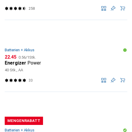
258
Batterien + Akkus
CHF
CHF
22.45
0.56
/
1Stk.
Energizer
Power
40 Stk., AA
33
MENGENRABATT
Batterien + Akkus