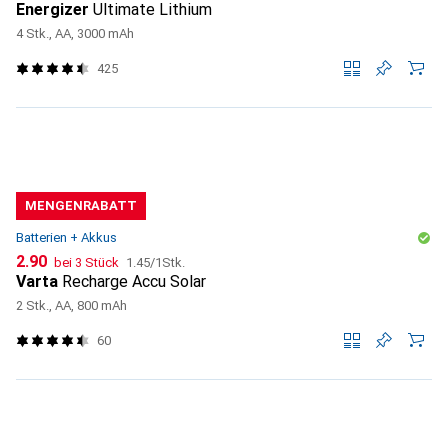
Energizer
Ultimate Lithium
4 Stk., AA, 3000 mAh
425
MENGENRABATT
Batterien + Akkus
CHF
CHF
2.90
bei 3 Stück
1.45
/
1Stk.
Varta
Recharge Accu Solar
2 Stk., AA, 800 mAh
60