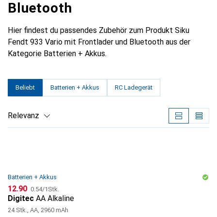
Bluetooth
Hier findest du passendes Zubehör zum Produkt Siku
Fendt 933 Vario mit Frontlader und Bluetooth aus der
Kategorie Batterien + Akkus.
Beliebt
Batterien + Akkus
RC Ladegerät
Relevanz
Produktliste
Batterien + Akkus
CHF
CHF
12.90
0.54
/
1Stk.
Digitec
AA Alkaline
24 Stk., AA, 2960 mAh