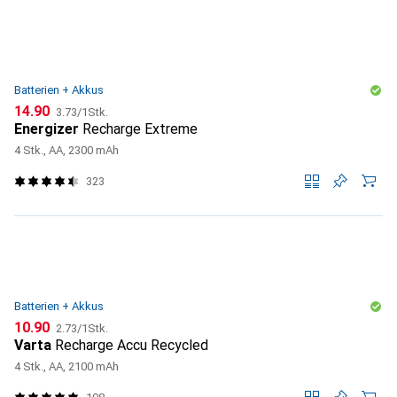
Batterien + Akkus
CHF
CHF
14.90
3.73
/
1Stk.
Energizer
Recharge Extreme
4 Stk., AA, 2300 mAh
323
Batterien + Akkus
CHF
CHF
10.90
2.73
/
1Stk.
Varta
Recharge Accu Recycled
4 Stk., AA, 2100 mAh