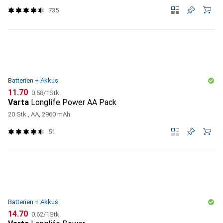
735
Batterien + Akkus
CHF
CHF
11.70
0.58
/
1Stk.
Varta
Longlife Power AA Pack
20 Stk., AA, 2960 mAh
51
Batterien + Akkus
CHF
CHF
14.70
0.62
/
1Stk.