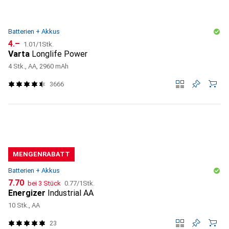
Batterien + Akkus
CHF
CHF
4.–
1.01
/
1Stk.
Varta
Longlife Power
4 Stk., AA, 2960 mAh
3666
MENGENRABATT
Batterien + Akkus
CHF
CHF
7.70
bei 3 Stück
0.77
/
1Stk.
Energizer
Industrial AA
10 Stk., AA
23