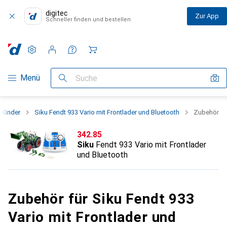
digitec
Zur App
Schneller finden und bestellen
Einstellungen
Kundenkonto
Vergleichslisten
Merklisten
Warenkorb
Navigation nach Kategorien
Menü
Suche
 Kinder
Siku Fendt 933 Vario mit Frontlader und Bluetooth
Zubehör
CHF
342.85
Siku
Fendt 933 Vario mit Frontlader
und Bluetooth
Zubehör für Siku Fendt 933
Vario mit Frontlader und