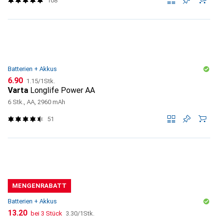
108
Batterien + Akkus
CHF
CHF
6.90
1.15
/
1Stk.
Varta
Longlife Power AA
6 Stk., AA, 2960 mAh
51
MENGENRABATT
Batterien + Akkus
CHF
CHF
13.20
bei 3 Stück
3.30
/
1Stk.