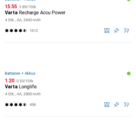
CHF
CHF
15.55
3.89
/
1Stk.
Varta
Recharge Accu Power
4 Stk., AA, 2600 mAh
1612
Batterien + Akkus
CHF
CHF
1.20
0.30
/
1Stk.
Varta
Longlife
4 Stk., AA, 2800 mAh
496