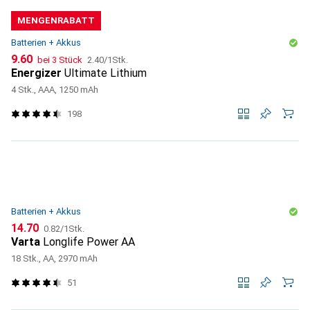
MENGENRABATT
Batterien + Akkus
CHF
CHF
9.60
bei 3 Stück
2.40
/
1Stk.
Energizer
Ultimate Lithium
4 Stk., AAA, 1250 mAh
198
Batterien + Akkus
CHF
CHF
14.70
0.82
/
1Stk.
Varta
Longlife Power AA
18 Stk., AA, 2970 mAh
51