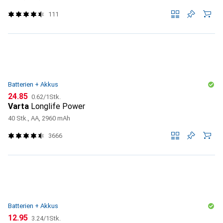
111
Batterien + Akkus
CHF
CHF
24.85
0.62
/
1Stk.
Varta
Longlife Power
40 Stk., AA, 2960 mAh
3666
Batterien + Akkus
CHF
CHF
12.95
3.24
/
1Stk.