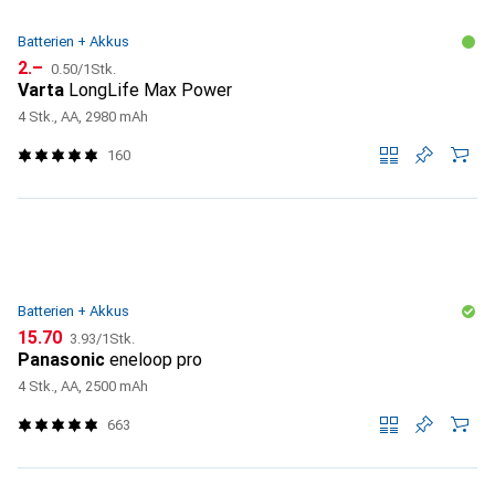
Batterien + Akkus
CHF
CHF
2.–
0.50
/
1Stk.
Varta
LongLife Max Power
4 Stk., AA, 2980 mAh
160
Batterien + Akkus
CHF
CHF
15.70
3.93
/
1Stk.
Panasonic
eneloop pro
4 Stk., AA, 2500 mAh
663