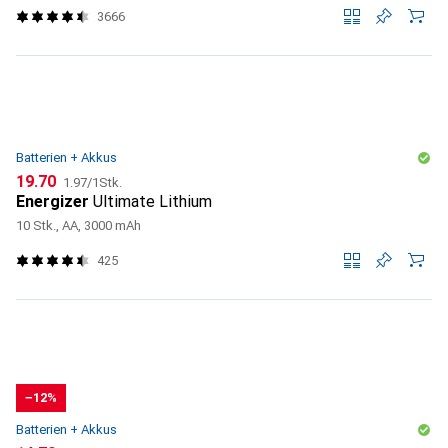
3666
Batterien + Akkus
CHF
CHF
19.70
1.97
/
1Stk.
Energizer
Ultimate Lithium
10 Stk., AA, 3000 mAh
425
−12%
Batterien + Akkus