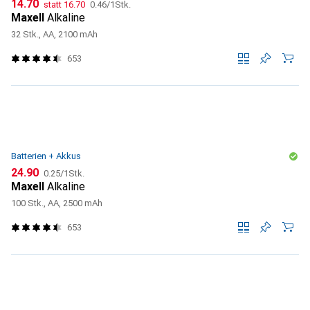
CHF
CHF
CHF
14.70
statt
16.70
0.46
/
1Stk.
Maxell
Alkaline
32 Stk., AA, 2100 mAh
653
Batterien + Akkus
CHF
CHF
24.90
0.25
/
1Stk.
Maxell
Alkaline
100 Stk., AA, 2500 mAh
653