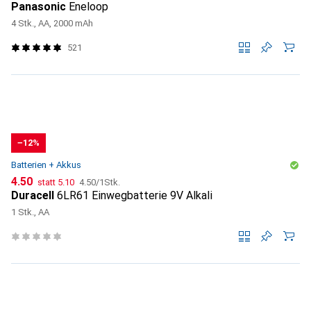
Panasonic
Eneloop
4 Stk., AA, 2000 mAh
521
−12%
Batterien + Akkus
CHF
CHF
CHF
4.50
statt
5.10
4.50
/
1Stk.
Duracell
6LR61 Einwegbatterie 9V Alkali
1 Stk., AA