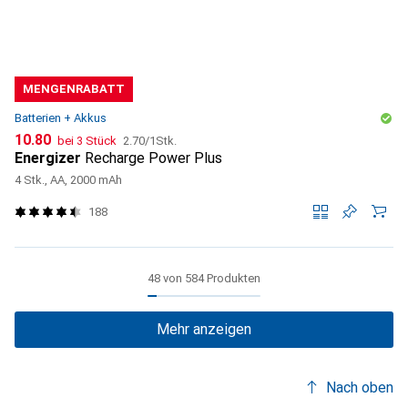
MENGENRABATT
Batterien + Akkus
CHF
CHF
10.80
bei 3 Stück
2.70
/
1Stk.
Energizer
Recharge Power Plus
4 Stk., AA, 2000 mAh
188
48 von 584 Produkten
Mehr anzeigen
Nach oben