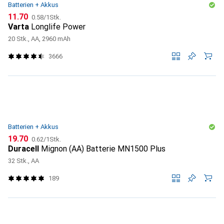
Batterien + Akkus
CHF
CHF
11.70
0.58
/
1Stk.
Varta
Longlife Power
20 Stk., AA, 2960 mAh
3666
Batterien + Akkus
CHF
CHF
19.70
0.62
/
1Stk.
Duracell
Mignon (AA) Batterie MN1500 Plus
32 Stk., AA
189