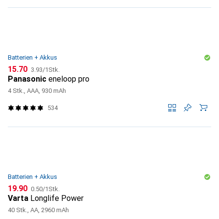
Batterien + Akkus
CHF
CHF
15.70
3.93
/
1Stk.
Panasonic
eneloop pro
4 Stk., AAA, 930 mAh
534
Batterien + Akkus
CHF
CHF
19.90
0.50
/
1Stk.
Varta
Longlife Power
40 Stk., AA, 2960 mAh