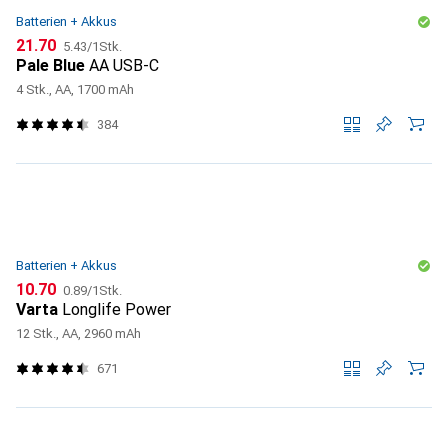
Batterien + Akkus
CHF
CHF
21.70
5.43
/
1Stk.
Pale Blue
AA USB-C
4 Stk., AA, 1700 mAh
384
Batterien + Akkus
CHF
CHF
10.70
0.89
/
1Stk.
Varta
Longlife Power
12 Stk., AA, 2960 mAh
671