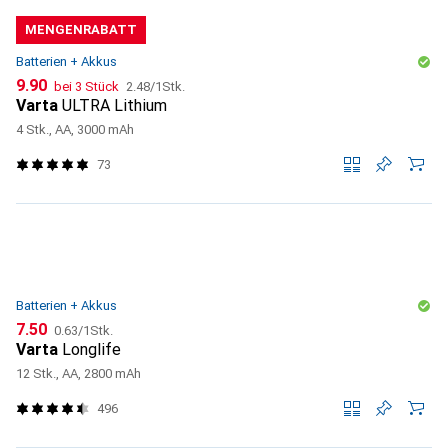
MENGENRABATT
Batterien + Akkus
CHF
CHF
9.90
bei 3 Stück
2.48
/
1Stk.
Varta
ULTRA Lithium
4 Stk., AA, 3000 mAh
73
Batterien + Akkus
CHF
CHF
7.50
0.63
/
1Stk.
Varta
Longlife
12 Stk., AA, 2800 mAh
496