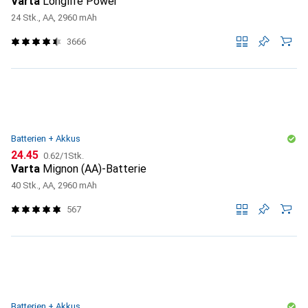
Varta
Longlife Power
24 Stk., AA, 2960 mAh
3666
Batterien + Akkus
CHF
CHF
24.45
0.62
/
1Stk.
Varta
Mignon (AA)-Batterie
40 Stk., AA, 2960 mAh
567
Batterien + Akkus