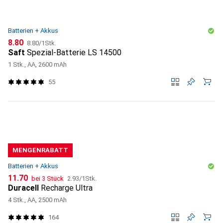
Batterien + Akkus
CHF
CHF
8.80
8.80
/
1Stk.
Saft
Spezial-Batterie LS 14500
1 Stk., AA, 2600 mAh
55
MENGENRABATT
Batterien + Akkus
CHF
CHF
11.70
bei 3 Stück
2.93
/
1Stk.
Duracell
Recharge Ultra
4 Stk., AA, 2500 mAh
164