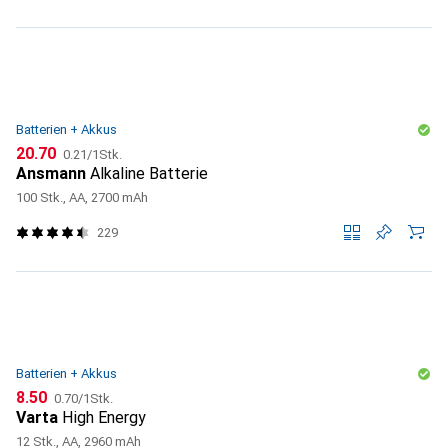
Batterien + Akkus
CHF
CHF
20.70
0.21
/
1Stk.
Ansmann
Alkaline Batterie
100 Stk., AA, 2700 mAh
229
Batterien + Akkus
CHF
CHF
8.50
0.70
/
1Stk.
Varta
High Energy
12 Stk., AA, 2960 mAh