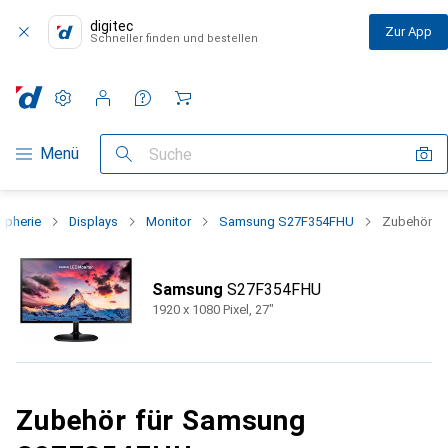
digitec
Zur App
Schneller finden und bestellen
Einstellungen
Kundenkonto
Vergleichslisten
Merklisten
Warenkorb
Navigation nach Kategorien
Menü
Suche
ripherie
Displays
Monitor
Samsung S27F354FHU
Zubehör
Samsung
S27F354FHU
1920 x 1080 Pixel, 27"
Zubehör für Samsung