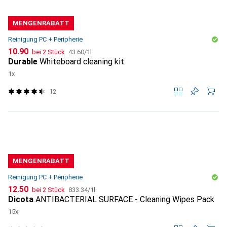
MENGENRABATT
Reinigung PC + Peripherie
CHF
CHF
10.90
bei 2 Stück
43.60
/
1l
Durable
Whiteboard cleaning kit
1x
12
MENGENRABATT
Reinigung PC + Peripherie
CHF
CHF
12.50
bei 2 Stück
833.34
/
1l
Dicota
ANTIBACTERIAL SURFACE - Cleaning Wipes Pack
15x