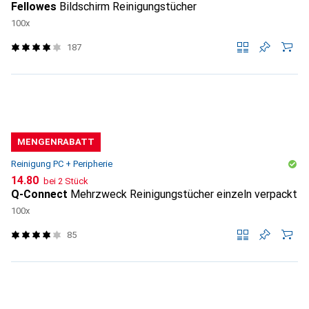
Fellowes
Bildschirm Reinigungstücher
100x
187
MENGENRABATT
Reinigung PC + Peripherie
CHF
14.80
bei 2 Stück
Q-Connect
Mehrzweck Reinigungstücher einzeln verpackt
100x
85