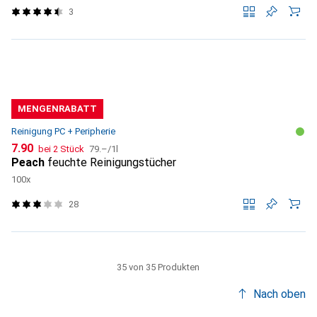
3
MENGENRABATT
Reinigung PC + Peripherie
CHF
CHF
7.90
bei 2 Stück
79.–
/
1l
Peach
feuchte Reinigungstücher
100x
28
35 von 35 Produkten
Nach oben