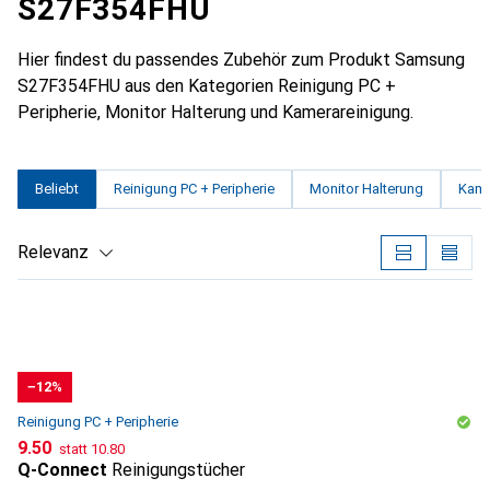
S27F354FHU
Hier findest du passendes Zubehör zum Produkt Samsung
S27F354FHU aus den Kategorien Reinigung PC +
Peripherie, Monitor Halterung und Kamerareinigung.
Beliebt
Reinigung PC + Peripherie
Monitor Halterung
Kame
Relevanz
Produktliste
−12%
Reinigung PC + Peripherie
CHF
CHF
9.50
statt
10.80
Q-Connect
Reinigungstücher