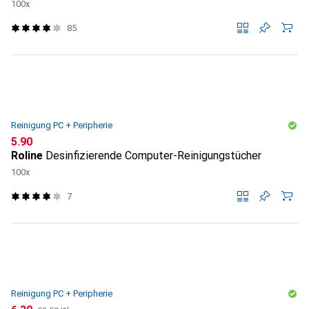
100x
85
Reinigung PC + Peripherie
CHF
5.90
Roline
Desinfizierende Computer-Reinigungstücher
100x
7
Reinigung PC + Peripherie
CHF