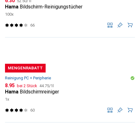
CHF
6.30
52.50
/
1l
Hama
Bildschirm-Reinigungstücher
100x
66
MENGENRABATT
Reinigung PC + Peripherie
CHF
CHF
8.95
bei 2 Stück
44.75
/
1l
Hama
Bildschirmreiniger
1x
60