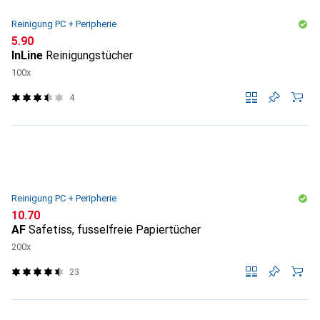
Reinigung PC + Peripherie
CHF
5.90
InLine
Reinigungstücher
100x
4
Reinigung PC + Peripherie
CHF
10.70
AF
Safetiss, fusselfreie Papiertücher
200x
23