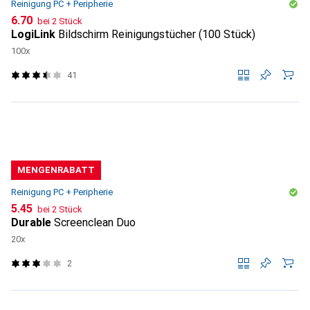
Reinigung PC + Peripherie
CHF
6.70
bei 2 Stück
LogiLink
Bildschirm Reinigungstücher (100 Stück)
100x
41
MENGENRABATT
Reinigung PC + Peripherie
CHF
5.45
bei 2 Stück
Durable
Screenclean Duo
20x
2