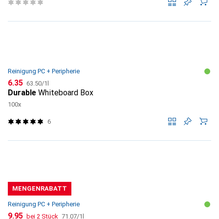
Reinigung PC + Peripherie
CHF
CHF
6.35
63.50
/
1l
Durable
Whiteboard Box
100x
6
MENGENRABATT
Reinigung PC + Peripherie
CHF
CHF
9.95
bei 2 Stück
71.07
/
1l