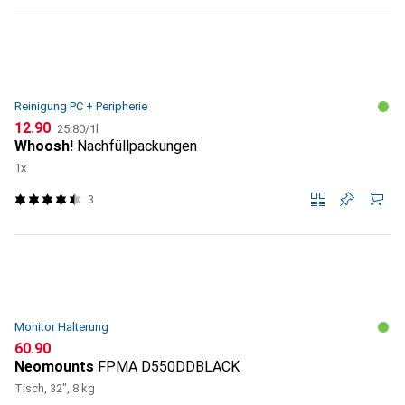
Reinigung PC + Peripherie
CHF
CHF
12.90
25.80
/
1l
Whoosh!
Nachfüllpackungen
1x
3
Monitor Halterung
CHF
60.90
Neomounts
FPMA D550DDBLACK
Tisch, 32", 8 kg