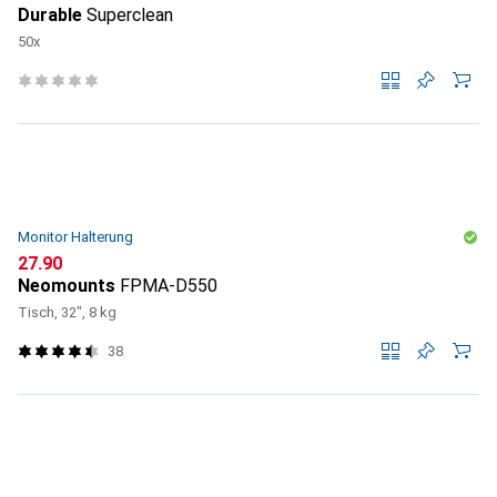
Durable
Superclean
50x
Monitor Halterung
CHF
27.90
Neomounts
FPMA-D550
Tisch, 32", 8 kg
38