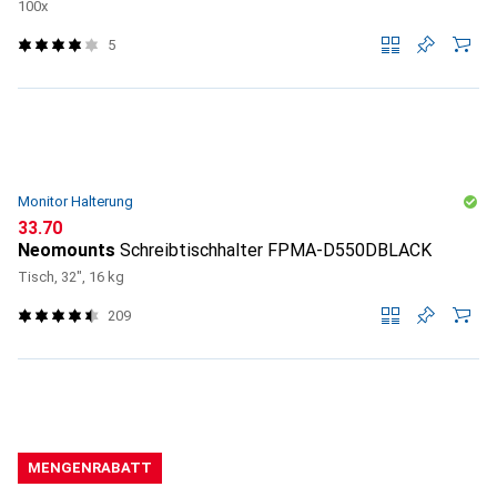
100x
5
Monitor Halterung
CHF
33.70
Neomounts
Schreibtischhalter FPMA-D550DBLACK
Tisch, 32", 16 kg
209
MENGENRABATT