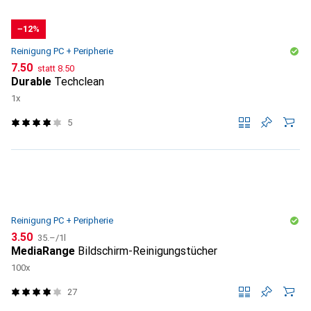
−12%
Reinigung PC + Peripherie
CHF
CHF
7.50
statt
8.50
Durable
Techclean
1x
5
Reinigung PC + Peripherie
CHF
CHF
3.50
35.–
/
1l
MediaRange
Bildschirm-Reinigungstücher
100x
27