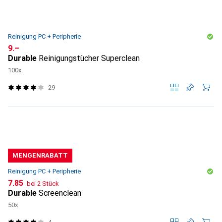
Reinigung PC + Peripherie
CHF
9.–
Durable
Reinigungstücher Superclean
100x
29
MENGENRABATT
Reinigung PC + Peripherie
CHF
7.85
bei 2 Stück
Durable
Screenclean
50x