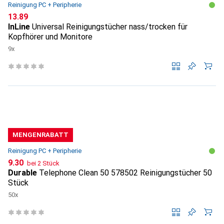
Reinigung PC + Peripherie
CHF
13.89
InLine
Universal Reinigungstücher nass/trocken für
Kopfhörer und Monitore
9x
MENGENRABATT
Reinigung PC + Peripherie
CHF
9.30
bei 2 Stück
Durable
Telephone Clean 50 578502 Reinigungstücher 50
Stück
50x