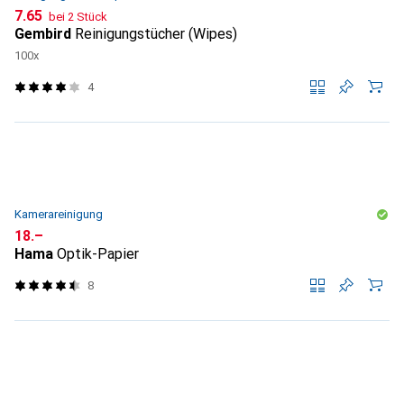
CHF
7.65
bei 2 Stück
Gembird
Reinigungstücher (Wipes)
100x
4
Kamerareinigung
CHF
18.–
Hama
Optik-Papier
8