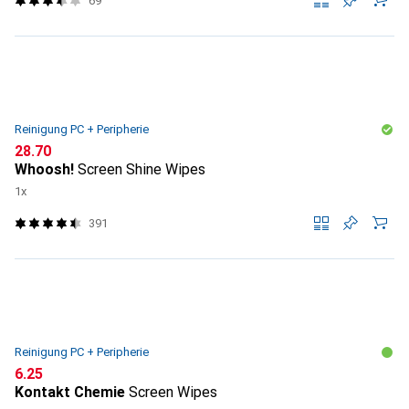
69
Reinigung PC + Peripherie
CHF
28.70
Whoosh!
Screen Shine Wipes
1x
391
Reinigung PC + Peripherie
CHF
6.25
Kontakt Chemie
Screen Wipes