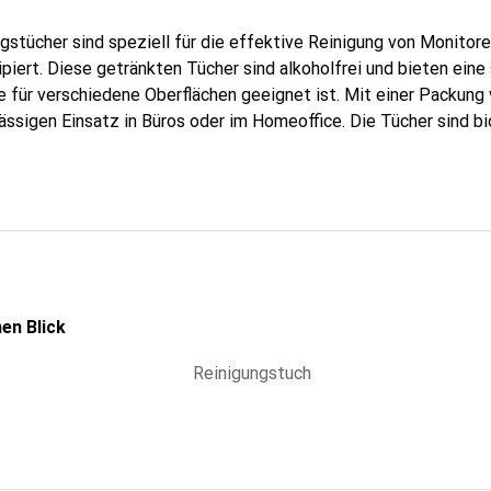
stücher sind speziell für die effektive Reinigung von Monitor
piert. Diese getränkten Tücher sind alkoholfrei und bieten eine
ie für verschiedene Oberflächen geeignet ist. Mit einer Packung
mässigen Einsatz in Büros oder im Homeoffice. Die Tücher sind b
chhaltigkeit bei, da sie aus recyclingfähigen Materialien besteh
ert werden. Die Verwendung dieser Reinigungstücher unterstütz
, sondern auch umweltfreundliche Praktiken. Sie sind in der Far
e praktische Lösung für die Pflege Ihrer technischen Geräte. D
wodurch eine streifenfreie Reinigung gewährleistet wird. Diese R
g für jeden Arbeitsplatz, der Wert auf Hygiene und Nachhaltigkei
en Blick
Reinigungstuch