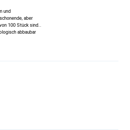
en und
 schonende, aber
 von 100 Stück sind
iologisch abbaubar
en und in einer
t nicht nur die
bgruppe Weiss
ie Anwendung ist
einigungstücher sind
t legt.