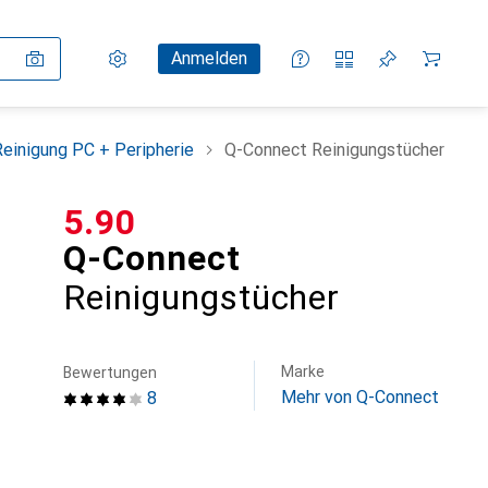
Einstellungen
Kundenkonto
Vergleichslisten
Merklisten
Warenkorb
Anmelden
Reinigung PC + Peripherie
Q-Connect Reinigungstücher
CHF
5.90
Q-Connect
Reinigungstücher
Marke
Bewertungen
Mehr von Q-Connect
8