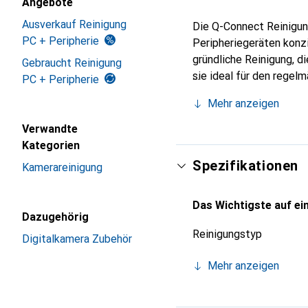
Angebote
Ausverkauf Reinigung
Die Q-Connect Reinigung
PC + Peripherie
Peripheriegeräten konzi
gründliche Reinigung, d
Gebraucht Reinigung
sie ideal für den regel
PC + Peripherie
und tragen somit zur Na
Mehr anzeigen
zerlegbaren Dose gelief
Sauberkeit Ihrer Geräte
Verwandte
gehalten und bieten ein
Kategorien
einfach und effizient, 
Spezifikationen
Kamerareinigung
eine sinnvolle Ergänzun
Das Wichtigste auf ein
Dazugehörig
Reinigungstyp
Digitalkamera Zubehör
Mehr anzeigen