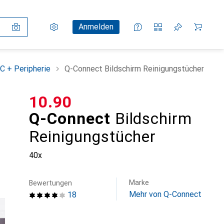
Einstellungen
Kundenkonto
Vergleichslisten
Merklisten
Warenkorb
Anmelden
C + Peripherie
Q-Connect Bildschirm Reinigungstücher
CHF
10.90
Q-Connect
Bildschirm
Reinigungstücher
40x
Marke
Bewertungen
Mehr von Q-Connect
18