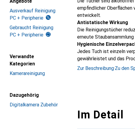
Die Tücher sind alkoholfrei
Angebote
empfindlicher Oberflächen
Ausverkauf Reinigung
entwickelt.
PC + Peripherie
Antistatische Wirkung
Gebraucht Reinigung
Die Reinigungstücher reduz
PC + Peripherie
erneute Staubansammlung a
Hygienische Einzelverpa
Jedes Tuch ist einzeln ve
Verwandte
gewährleistet und das Prod
Kategorien
Zur Beschreibung
·
Zu den Sp
Kamerareinigung
Dazugehörig
Digitalkamera Zubehör
Im Detail