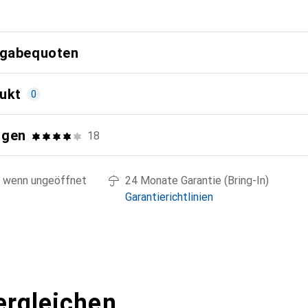
g
kgabequoten
ukt
0
ngen
18
 wenn ungeöffnet
24 Monate Garantie (Bring-In)
Garantierichtlinien
ergleichen